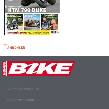
ANNONSER
Vår integritetspolicy
Övriga webbsidor