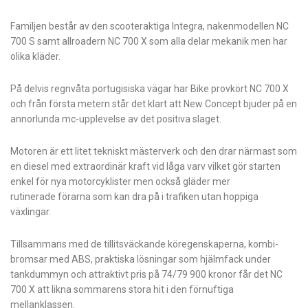
Familjen består av den scooteraktiga Integra, nakenmodellen NC
700 S samt allroadern NC 700 X som alla delar mekanik men har
olika kläder.
På delvis regnvåta portugisiska vägar har Bike provkört NC 700 X
och från första metern står det klart att New Concept bjuder på en
annorlunda mc-upplevelse av det positiva slaget.
Motoren är ett litet tekniskt mästerverk och den drar närmast som
en diesel med extraordinär kraft vid låga varv vilket gör starten
enkel för nya motorcyklister men också gläder mer
rutinerade förarna som kan dra på i trafiken utan hoppiga
växlingar.
Tillsammans med de tillitsväckande köregenskaperna, kombi-
bromsar med ABS, praktiska lösningar som hjälmfack under
tankdummyn och attraktivt pris på 74/79 900 kronor får det NC
700 X att likna sommarens stora hit i den förnuftiga
mellanklassen.