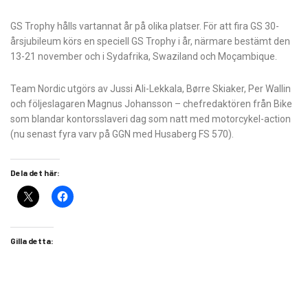
GS Trophy hålls vartannat år på olika platser. För att fira GS 30-
årsjubileum körs en speciell GS Trophy i år, närmare bestämt den
13-21 november och i Sydafrika, Swaziland och Moçambique.
Team Nordic utgörs av Jussi Ali-Lekkala, Børre Skiaker, Per Wallin
och följeslagaren Magnus Johansson – chefredaktören från Bike
som blandar kontorsslaveri dag som natt med motorcykel-action
(nu senast fyra varv på GGN med Husaberg FS 570).
Dela det här:
Gilla detta: