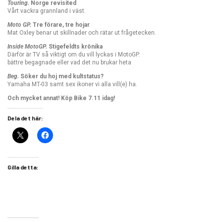
Touring.
Norge revisited
Vårt vackra grannland i väst.
Moto GP.
Tre förare, tre hojar
Mat Oxley benar ut skillnader och rätar ut frågetecken.
Inside MotoGP.
Stigefeldts krönika
Därför är TV så viktigt om du vill lyckas i MotoGP.
bättre begagnade eller vad det nu brukar heta
Beg.
Söker du hoj med kultstatus?
Yamaha MT-03 samt sex ikoner vi alla vill(e) ha.
Och mycket annat! Köp Bike 7.11 idag!
Dela det här:
Gilla detta: