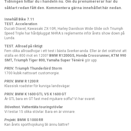
Tidningen hittar du i handeln nu. Om du prenumererar har du
såklart redan fått den. Kommentera gärna innehållet här nedan.
Innehåll Bike 7.11
TEST. Acceleration
Ducati Diavel, Kawasaki ZX-10R, Harley Davidson Wide Glide och Triumph
Speed Triple har hårdpluggat NHRA:s reglemente inför årets show down på
Lunda.
TEST. Allroad på riktigt
Fem olika allroadhojar i ett test i bästa Sverker-anda. Eller är det orättvist att
ställa en 800 mot en 1200?
BMW R1200GS, Honda Crossrunner, KTM 990
SMT, Triumph Tiger 800, Yamaha Super Ténéré
gör upp.
PROV.
Triumph Thunderbird Storm
1700 kubik nattsvart customorgie.
PROV.
BMW R 1200 R
Klassisk roadster för kurviga landsvägar.
PROV.
BMW K 1600 GTL VS K 1600 GT
Är GTL bara en GT fast med mjukare soffa? Vi har svaret.
Stöveltest.
Vattentäta touringstövlar
Vi testar 15 olika stövlar. Bara en är vinnare.
Projekt.
BMW S 1000 RR
Kan årets sporthojskung bli ännu bättre?