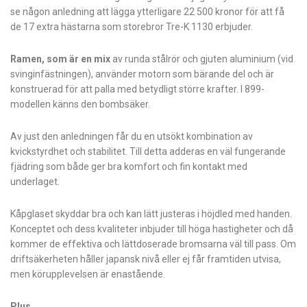
se någon anledning att lägga ytterligare 22 500 kronor för att få
de 17 extra hästarna som storebror Tre-K 1130 erbjuder.
Ramen, som är en mix
av runda stålrör och gjuten aluminium (vid
svinginfästningen), använder motorn som bärande del och är
konstruerad för att palla med betydligt större krafter. I 899-
modellen känns den bombsäker.
Av just den anledningen får du en utsökt kombination av
kvickstyrdhet och stabilitet. Till detta adderas en väl fungerande
fjädring som både ger bra komfort och fin kontakt med
underlaget.
Kåpglaset skyddar bra och kan lätt justeras i höjdled med handen.
Konceptet och dess kvaliteter inbjuder till höga hastigheter och då
kommer de effektiva och lättdoserade bromsarna väl till pass. Om
driftsäkerheten håller japansk nivå eller ej får framtiden utvisa,
men körupplevelsen är enastående.
Plus