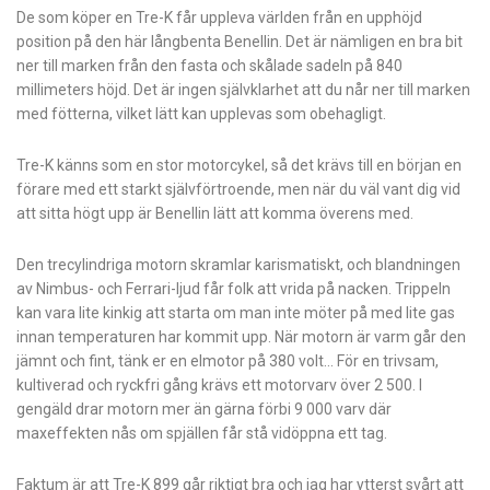
De som köper en Tre-K får uppleva världen från en upphöjd
position på den här långbenta Benellin. Det är nämligen en bra bit
ner till marken från den fasta och skålade sadeln på 840
millimeters höjd. Det är ingen självklarhet att du når ner till marken
med fötterna, vilket lätt kan upplevas som obehagligt.
Tre-K känns som en stor motorcykel, så det krävs till en början en
förare med ett starkt självförtroende, men när du väl vant dig vid
att sitta högt upp är Benellin lätt att komma överens med.
Den trecylindriga motorn skramlar karismatiskt, och blandningen
av Nimbus- och Ferrari-ljud får folk att vrida på nacken. Trippeln
kan vara lite kinkig att starta om man inte möter på med lite gas
innan temperaturen har kommit upp. När motorn är varm går den
jämnt och fint, tänk er en elmotor på 380 volt… För en trivsam,
kultiverad och ryckfri gång krävs ett motorvarv över 2 500. I
gengäld drar motorn mer än gärna förbi 9 000 varv där
maxeffekten nås om spjällen får stå vidöppna ett tag.
Faktum är att Tre-K 899 går riktigt bra och jag har ytterst svårt att