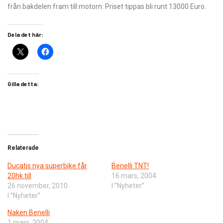
från bakdelen fram till motorn. Priset tippas bli runt 13000 Euro.
Dela det här:
Gilla detta:
Relaterade
Ducatis nya superbike får
Benelli TNT!
20hk till
16 mars, 2004
26 november, 2010
I ”Nyheter”
I ”Nyheter”
Naken Benelli
1 mars, 2004