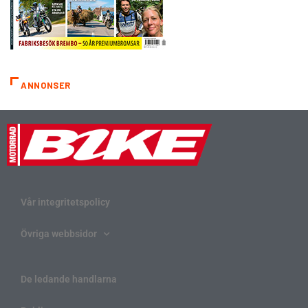
ANNONSER
Vår integritetspolicy
Övriga webbsidor
De ledande handlarna