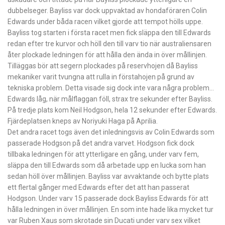
dubbelseger. Bayliss var dock uppvaktad av hondaföraren Colin
Edwards under båda racen vilket gjorde att tempot hölls uppe.
Bayliss tog starten i första racet men fick släppa den till Edwards
redan efter tre kurvor och höll den till varv tio när australiensaren
åter plockade ledningen för att hålla den ända in över mållinjen.
Tilläggas bör att segern plockades på reservhojen då Bayliss
mekaniker varit tvungna att rulla in förstahojen på grund av
tekniska problem. Detta visade sig dock inte vara några problem…
Edwards låg, när målflaggan föll, strax tre sekunder efter Bayliss.
På tredje plats kom Neil Hodgson, hela 12 sekunder efter Edwards.
Fjärdeplatsen kneps av Noriyuki Haga på Aprilia.
Det andra racet togs även det inledningsvis av Colin Edwards som
passerade Hodgson på det andra varvet. Hodgson fick dock
tillbaka ledningen för att ytterligare en gång, under varv fem,
släppa den till Edwards som då arbetade upp en lucka som han
sedan höll över mållinjen. Bayliss var avvaktande och bytte plats
ett flertal gånger med Edwards efter det att han passerat
Hodgson. Under varv 15 passerade dock Bayliss Edwards för att
hålla ledningen in över mållinjen. En som inte hade lika mycket tur
var Ruben Xaus som skrotade sin Ducati under varv sex vilket