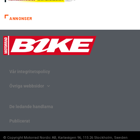
ANNONSER
Vår integritetspolicy
Övriga webbsidor
De ledande handlarna
Publicerat
© Copyright Motorrad Nordic AB, Karlavägen 96, 115 26 Stockholm, Sweden