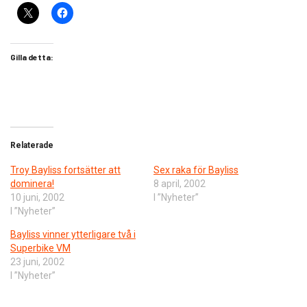
Gilla detta:
Relaterade
Troy Bayliss fortsätter att
Sex raka för Bayliss
dominera!
8 april, 2002
10 juni, 2002
I ”Nyheter”
I ”Nyheter”
Bayliss vinner ytterligare två i
Superbike VM
23 juni, 2002
I ”Nyheter”