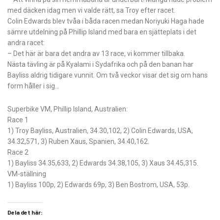
med däcken idag men vi valde rätt, sa Troy efter racet.
Colin Edwards blev tvåa i båda racen medan Noriyuki Haga hade
sämre utdelning på Phillip Island med bara en sjätteplats i det
andra racet:
– Det här är bara det andra av 13 race, vi kommer tillbaka.
Nästa tävling är på Kyalami i Sydafrika och på den banan har
Bayliss aldrig tidigare vunnit. Om två veckor visar det sig om hans
form håller i sig…
Superbike VM, Phillip Island, Australien:
Race 1
1) Troy Bayliss, Australien, 34.30,102, 2) Colin Edwards, USA,
34.32,571, 3) Ruben Xaus, Spanien, 34.40,162.
Race 2
1) Bayliss 34.35,633, 2) Edwards 34.38,105, 3) Xaus 34.45,315.
VM-ställning
1) Bayliss 100p, 2) Edwards 69p, 3) Ben Bostrom, USA, 53p.
Dela det här: