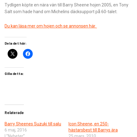
Tydligen köpte en nära vän till Barry Sheene hojen 2005, en Tony
Salt som hade hand om Michelins däcksupport på 60-talet.
Du kan läsa mer om hojen och se annonsen här.
Dela det här:
Gilla detta:
Relaterade
Barry Sheenes Suzuki till salu
Icon Sheene, en 250-
6 maj, 2016
hästarsbest till Barrys ära
I ”Nyheter”
25 mars, 2010