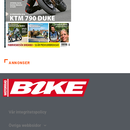
ANNONSER
Vår integritetspolicy
Övriga webbsidor