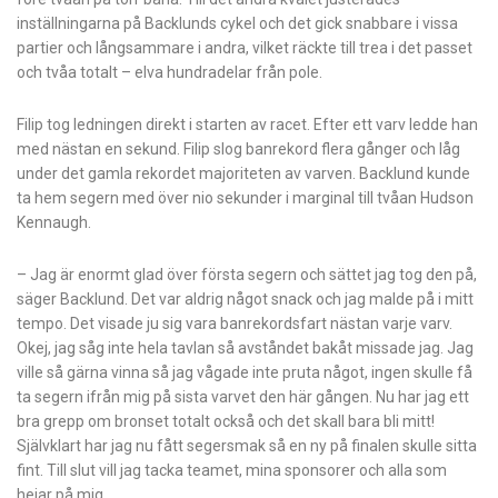
inställningarna på Backlunds cykel och det gick snabbare i vissa
partier och långsammare i andra, vilket räckte till trea i det passet
och tvåa totalt – elva hundradelar från pole.
Filip tog ledningen direkt i starten av racet. Efter ett varv ledde han
med nästan en sekund. Filip slog banrekord flera gånger och låg
under det gamla rekordet majoriteten av varven. Backlund kunde
ta hem segern med över nio sekunder i marginal till tvåan Hudson
Kennaugh.
– Jag är enormt glad över första segern och sättet jag tog den på,
säger Backlund. Det var aldrig något snack och jag malde på i mitt
tempo. Det visade ju sig vara banrekordsfart nästan varje varv.
Okej, jag såg inte hela tavlan så avståndet bakåt missade jag. Jag
ville så gärna vinna så jag vågade inte pruta något, ingen skulle få
ta segern ifrån mig på sista varvet den här gången. Nu har jag ett
bra grepp om bronset totalt också och det skall bara bli mitt!
Självklart har jag nu fått segersmak så en ny på finalen skulle sitta
fint. Till slut vill jag tacka teamet, mina sponsorer och alla som
hejar på mig.