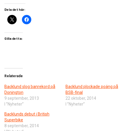
Dela det här:
Gilla detta:
Relaterade
Backlund slog banrekord på
Backlund plockade poäng på
Donington
BSB-final
9 september, 2013
22 oktober, 2014
I ”Nyheter”
I ”Nyheter”
Backlunds debut i British
Superbike
8 september, 2014