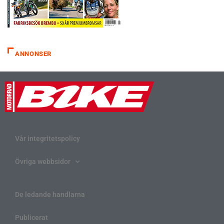
ANNONSER
Vår integritetspolicy
Övriga webbsidor
De ledande handlarna
Publicerat