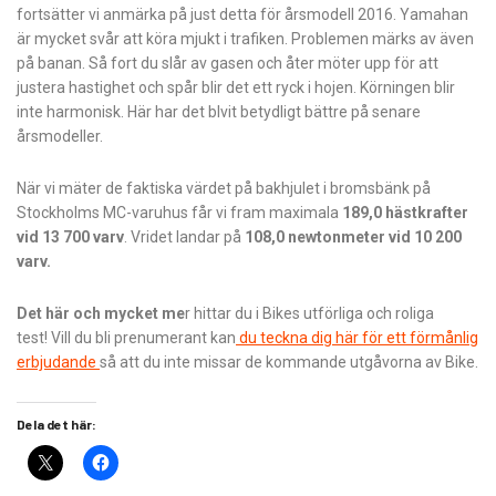
fortsätter vi anmärka på just detta för årsmodell 2016. Yamahan
är mycket svår att köra mjukt i trafiken. Problemen märks av även
på banan. Så fort du slår av gasen och åter möter upp för att
justera hastighet och spår blir det ett ryck i hojen. Körningen blir
inte harmonisk. Här har det blvit betydligt bättre på senare
årsmodeller.
När vi mäter de faktiska värdet på bakhjulet i bromsbänk på
Stockholms MC-varuhus får vi fram maximala
189,0 hästkrafter
vid 13 700 varv
. Vridet landar på
108,0 newtonmeter vid 10 200
varv.
Det här och mycket me
r hittar du i Bikes utförliga och roliga
test! Vill du bli prenumerant kan
du teckna dig här för ett förmånlig
erbjudande
så att du inte missar de kommande utgåvorna av Bike.
Dela det här: