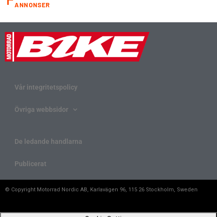
ANNONSER
Vår integritetspolicy
Övriga webbsidor
De ledande handlarna
Publicerat
© Copyright Motorrad Nordic AB, Karlavägen 96, 115 26 Stockholm, Sweden