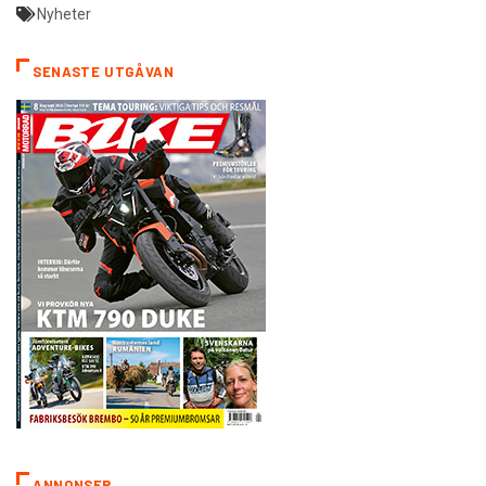
Nyheter
SENASTE UTGÅVAN
ANNONSER