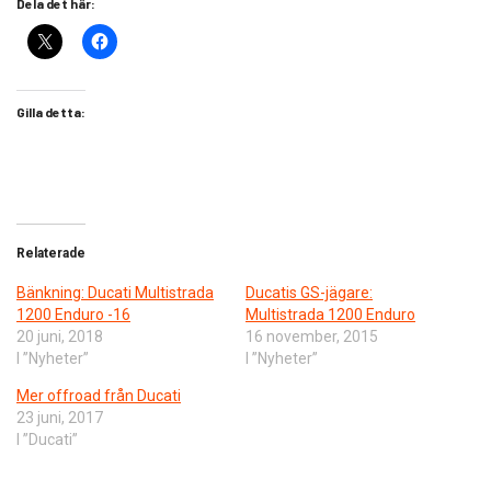
Dela det här:
Gilla detta:
Relaterade
Bänkning: Ducati Multistrada
Ducatis GS-jägare:
1200 Enduro -16
Multistrada 1200 Enduro
20 juni, 2018
16 november, 2015
I ”Nyheter”
I ”Nyheter”
Mer offroad från Ducati
23 juni, 2017
I ”Ducati”