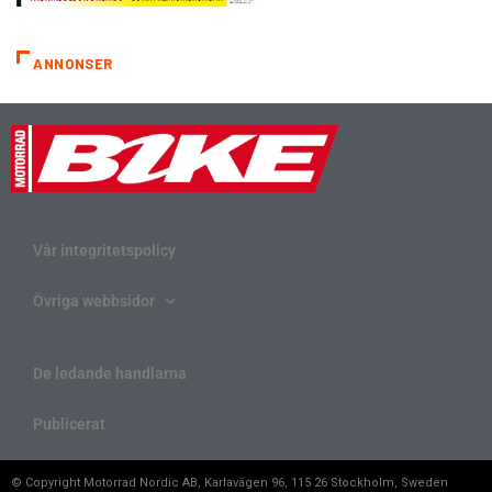
ANNONSER
Vår integritetspolicy
Övriga webbsidor
De ledande handlarna
Publicerat
© Copyright Motorrad Nordic AB, Karlavägen 96, 115 26 Stockholm, Sweden