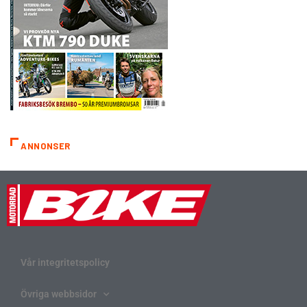
ANNONSER
Vår integritetspolicy
Övriga webbsidor