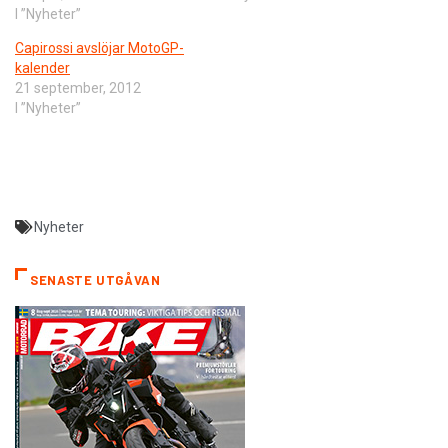
I ”Nyheter”
Capirossi avslöjar MotoGP-
kalender
21 september, 2012
I ”Nyheter”
Nyheter
SENASTE UTGÅVAN