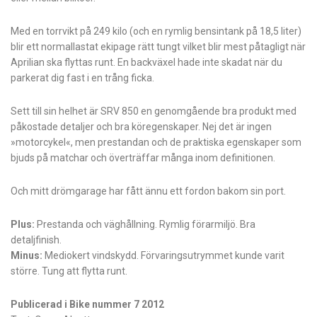
Med en torrvikt på 249 kilo (och en rymlig bensintank på 18,5 liter)
blir ett normallastat ekipage rätt tungt vilket blir mest påtagligt när
Aprilian ska flyttas runt. En backväxel hade inte skadat när du
parkerat dig fast i en trång ficka.
Sett till sin helhet är SRV 850 en genomgående bra produkt med
påkostade detaljer och bra köregenskaper. Nej det är ingen
»motorcykel«, men prestandan och de praktiska egenskaper som
bjuds på matchar och överträffar många inom definitionen.
Och mitt drömgarage har fått ännu ett fordon bakom sin port.
Plus:
Prestanda och väghållning. Rymlig förarmiljö. Bra
detaljfinish.
Minus:
Mediokert vindskydd. Förvaringsutrymmet kunde varit
större. Tung att flytta runt.
Publicerad i Bike nummer 7 2012