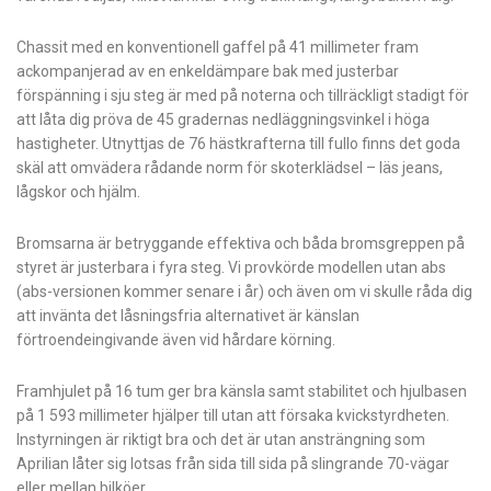
Chassit med en konventionell gaffel på 41 millimeter fram
ackompanjerad av en enkeldämpare bak med justerbar
förspänning i sju steg är med på noterna och tillräckligt stadigt för
att låta dig pröva de 45 gradernas nedläggningsvinkel i höga
hastigheter. Utnyttjas de 76 hästkrafterna till fullo finns det goda
skäl att omvädera rådande norm för skoterklädsel – läs jeans,
lågskor och hjälm.
Bromsarna är betryggande effektiva och båda bromsgreppen på
styret är justerbara i fyra steg. Vi provkörde modellen utan abs
(abs-versionen kommer senare i år) och även om vi skulle råda dig
att invänta det låsningsfria alternativet är känslan
förtroendeingivande även vid hårdare körning.
Framhjulet på 16 tum ger bra känsla samt stabilitet och hjulbasen
på 1 593 millimeter hjälper till utan att försaka kvickstyrdheten.
Instyrningen är riktigt bra och det är utan ansträngning som
Aprilian låter sig lotsas från sida till sida på slingrande 70-vägar
eller mellan bilköer.