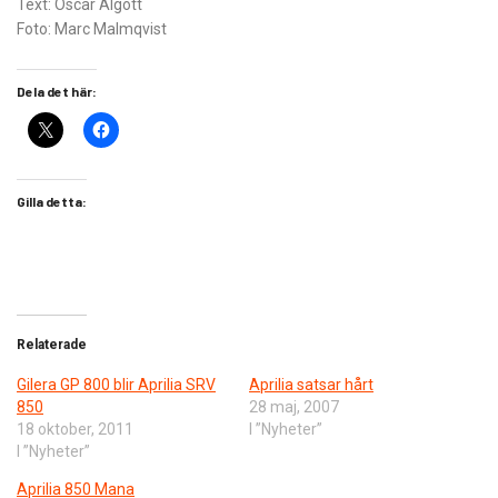
Text: Oscar Algott
Foto: Marc Malmqvist
Dela det här:
Gilla detta:
Relaterade
Gilera GP 800 blir Aprilia SRV
Aprilia satsar hårt
850
28 maj, 2007
18 oktober, 2011
I ”Nyheter”
I ”Nyheter”
Aprilia 850 Mana