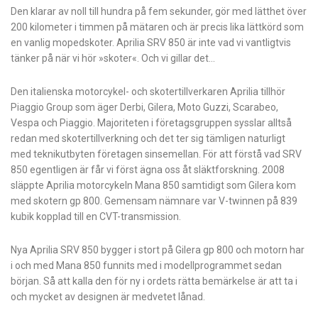
Den klarar av noll till hundra på fem sekunder, gör med lätthet över
200 kilometer i timmen på mätaren och är precis lika lättkörd som
en vanlig mopedskoter. Aprilia SRV 850 är inte vad vi vantligtvis
tänker på när vi hör »skoter«. Och vi gillar det…
Den italienska motorcykel- och skotertillverkaren Aprilia tillhör
Piaggio Group som äger Derbi, Gilera, Moto Guzzi, Scarabeo,
Vespa och Piaggio. Majoriteten i företagsgruppen sysslar alltså
redan med skotertillverkning och det ter sig tämligen naturligt
med teknikutbyten företagen sinsemellan. För att förstå vad SRV
850 egentligen är får vi först ägna oss åt släktforskning. 2008
släppte Aprilia motorcykeln Mana 850 samtidigt som Gilera kom
med skotern gp 800. Gemensam nämnare var V-twinnen på 839
kubik kopplad till en CVT-transmission.
Nya Aprilia SRV 850 bygger i stort på Gilera gp 800 och motorn har
i och med Mana 850 funnits med i modellprogrammet sedan
början. Så att kalla den för ny i ordets rätta bemärkelse är att ta i
och mycket av designen är medvetet lånad.