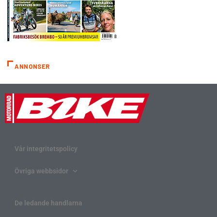
ANNONSER
Vår integritetspolicy
Övriga webbsidor
De ledande handlarna