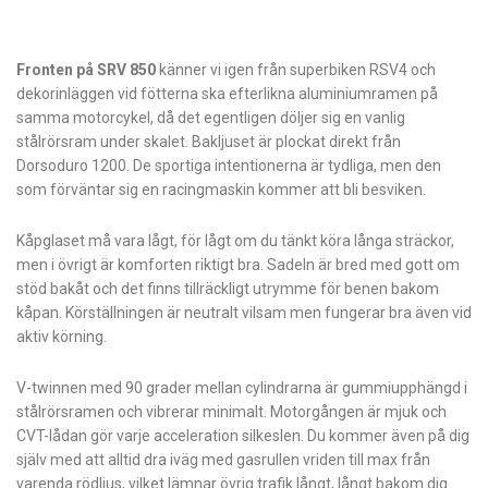
Fronten på SRV 850
känner vi igen från superbiken RSV4 och
dekorinläggen vid fötterna ska efterlikna aluminiumramen på
samma motorcykel, då det egentligen döljer sig en vanlig
stålrörsram under skalet. Bakljuset är plockat direkt från
Dorsoduro 1200. De sportiga intentionerna är tydliga, men den
som förväntar sig en racingmaskin kommer att bli besviken.
Kåpglaset må vara lågt, för lågt om du tänkt köra långa sträckor,
men i övrigt är komforten riktigt bra. Sadeln är bred med gott om
stöd bakåt och det finns tillräckligt utrymme för benen bakom
kåpan. Körställningen är neutralt vilsam men fungerar bra även vid
aktiv körning.
V-twinnen med 90 grader mellan cylindrarna är gummiupphängd i
stålrörsramen och vibrerar minimalt. Motorgången är mjuk och
CVT-lådan gör varje acceleration silkeslen. Du kommer även på dig
själv med att alltid dra iväg med gasrullen vriden till max från
varenda rödljus, vilket lämnar övrig trafik långt, långt bakom dig.