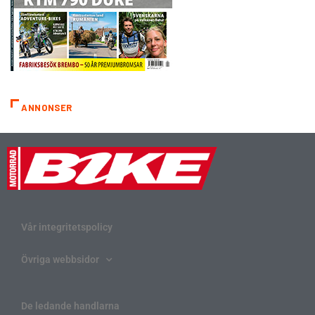
ANNONSER
Vår integritetspolicy
Övriga webbsidor
De ledande handlarna