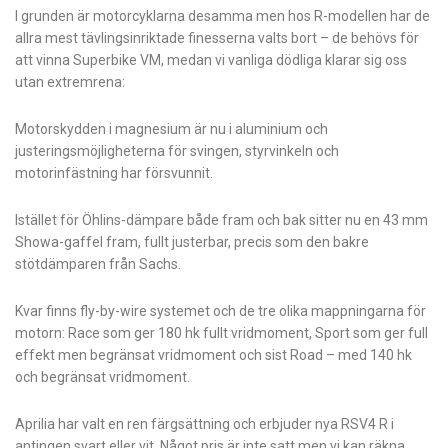
I grunden är motorcyklarna desamma men hos R-modellen har de
allra mest tävlingsinriktade finesserna valts bort – de behövs för
att vinna Superbike VM, medan vi vanliga dödliga klarar sig oss
utan extremrena:
Motorskydden i magnesium är nu i aluminium och
justeringsmöjligheterna för svingen, styrvinkeln och
motorinfästning har försvunnit.
Istället för Öhlins-dämpare både fram och bak sitter nu en 43 mm
Showa-gaffel fram, fullt justerbar, precis som den bakre
stötdämparen från Sachs.
Kvar finns fly-by-wire systemet och de tre olika mappningarna för
motorn: Race som ger 180 hk fullt vridmoment, Sport som ger full
effekt men begränsat vridmoment och sist Road – med 140 hk
och begränsat vridmoment.
Aprilia har valt en ren färgsättning och erbjuder nya RSV4 R i
antingen svart eller vit. Något pris är inte satt men vi kan räkna