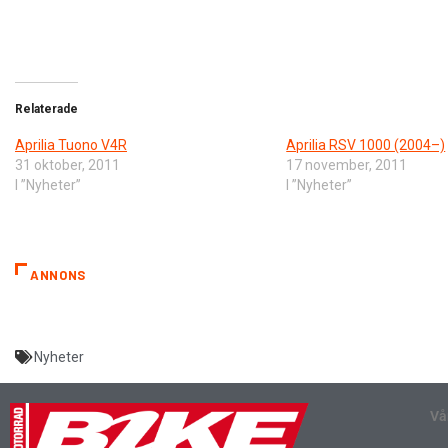
Relaterade
Aprilia Tuono V4R
Aprilia RSV 1000 (2004–)
31 oktober, 2011
17 november, 2011
I ”Nyheter”
I ”Nyheter”
ANNONS
Nyheter
Vå