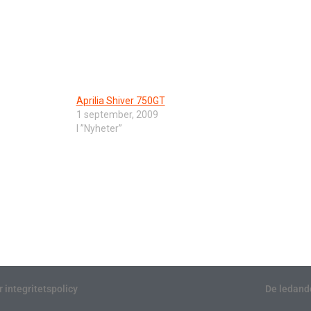
Aprilia Shiver 750GT
1 september, 2009
I ”Nyheter”
r integritetspolicy
De ledand