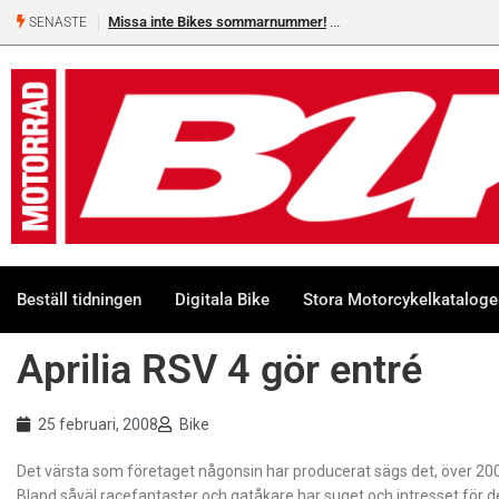
Missa inte Bikes sommarnummer!
SENASTE
Beställ tidningen
Digitala Bike
Stora Motorcykelkatalog
Aprilia RSV 4 gör entré
25 februari, 2008
Bike
Det värsta som företaget någonsin har producerat sägs det, över 200
Bland såväl racefantaster och gatåkare har suget och intresset för 