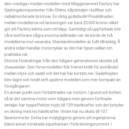
den »vanliga« medan modellen med tilläggsnamnet Factory har
fjädringskomponenter från Öhlins, kåpdetaljer i kolfiber och
radialmonterade bromsar. En riktig godisbutik! Prisskillnaden
mellan modellerna vid lanseringen var bara 20 000 kronor vilket
gör att Factory känns som ett klipp. Samtidigt så uppfattade inte
våra testförare några enorma skillnader när de körde de två
modellerna mot varandra. Standardmodellen är fullt tillräcklig. Å
andra sidan handlar motorcyklar av den här typen sällan om
praktiska val…
Största förändringar från den tidigare generationen skedde på
chassisidan. Den förra modellen fick främst kritik för avståndet
mellan styre och sadel och det har här kortats ner. Sadelhöjden
blev lägre och totalt sett upplevs modellen som mer kompakt än
föregångaren.
En annan punkt som förbättrades var motorn. I grund och botten
så är det samma motor som tidigare men genom förfinade
detaljer har toppeffekten höjts till 139 hästkrafter och det betyder
en ökning med nio hästkrafter. Vridet har nu ökats till 107
Newtonmeter. Detta har möjligtgjorts genom att ingenjörerna
bland annat minskade squisharean i förbränningsrummet. I