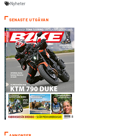
Nyheter
SENASTE UTGÅVAN
ANNONSER