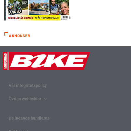
ANNONSER
Vår integritetspolicy
Övriga webbsidor
De ledande handlarna