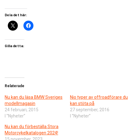
Dela det här:
Gilla detta:
Relaterade
Nu kan du läsa BMW Sveriges
Nio typer av offroadförare du
modellmagasin
kan stöta på
24 februari, 2015
27 september, 2016
I ”Nyheter”
I ”Nyheter”
Nu kan du förbeställa Stora
Motorcykelkatalogen 2024!
15 november, 2023