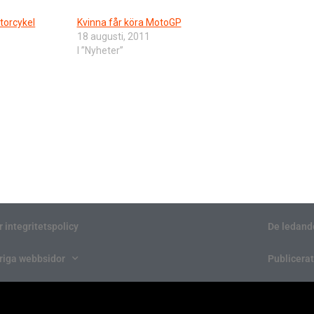
torcykel
Kvinna får köra MotoGP
18 augusti, 2011
I ”Nyheter”
r integritetspolicy
De ledand
riga webbsidor
Publicerat