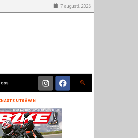
7 augusti, 2026
 oss
ENASTE UTGÅVAN