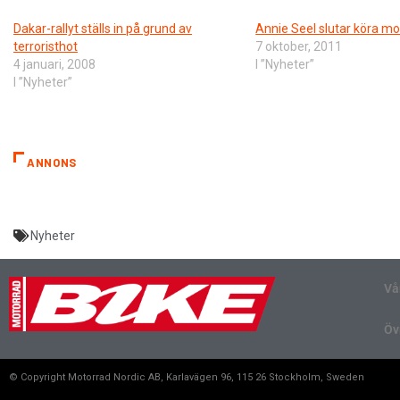
Dakar-rallyt ställs in på grund av
Annie Seel slutar köra mo
terroristhot
7 oktober, 2011
4 januari, 2008
I ”Nyheter”
I ”Nyheter”
ANNONS
Nyheter
Vå
Öv
© Copyright Motorrad Nordic AB, Karlavägen 96, 115 26 Stockholm, Sweden