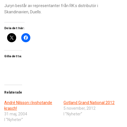
Juryn består av representanter från RK:s distributör i
Skandinavien, Duells.
Dela det här:
Gilla detta:
Relaterade
André Nilsson i livshotande
Gotland Grand National 2012
krasch!
5 november, 2012
31 maj, 2004
I ”Nyheter”
I ”Nyheter”