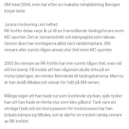
SM-heat 2004, men har efter en makalös rehabilitering återigen
börjat tävla.
Juryns motivering i sin helhet:
RK-trofén delas varje år ut till en framstående tävlingsförare inom
MC-sporten. Det är vinnarinstinkt och kämpaglöd som räknas.
Genom åren har mottagarna alltid varit världsmästare, SM-
vinnare eller vunnit någon annan stor titel inom MC-sporten.
2005 års vinnare av RK-trofén har inte vunnit någon titel, men väl
sitt livs kamp. Få trodde att han någonsin skulle sitta på en
motorcykel igen, än mindre återvända till tävlingsbanorna. Men nu
är han ändå tillbaka och satsar för fullt på SM-serien.
Många säger att han hade tur som överlevde olyckan, själv tycker
han att han hade en himla otur som blev påkörd. Tack vare sin
otroliga fysik och sin stora passion för motocrossen har han
lyckats kämpa sig tillbaka, och är därför en mycket värdig vinnare
av RK-trofén!