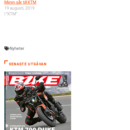
Miinin går till KTM
19 augusti, 2019
I ”KTM”
Nyheter
SENASTE UTGÅVAN