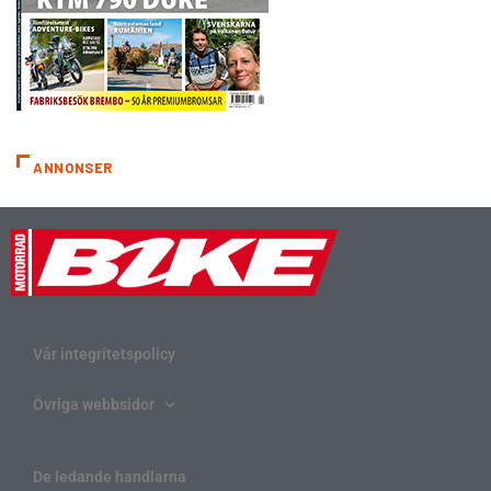
ANNONSER
Vår integritetspolicy
Övriga webbsidor
De ledande handlarna