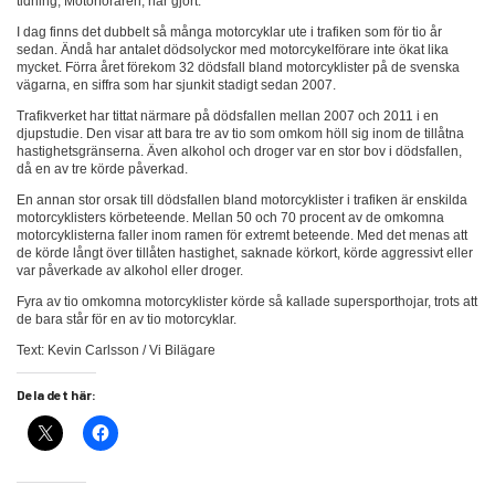
tidning, Motorföraren, har gjort.
I dag finns det dubbelt så många motorcyklar ute i trafiken som för tio år
sedan. Ändå har antalet dödsolyckor med motorcykelförare inte ökat lika
mycket. Förra året förekom 32 dödsfall bland motorcyklister på de svenska
vägarna, en siffra som har sjunkit stadigt sedan 2007.
Trafikverket har tittat närmare på dödsfallen mellan 2007 och 2011 i en
djupstudie. Den visar att bara tre av tio som omkom höll sig inom de tillåtna
hastighetsgränserna. Även alkohol och droger var en stor bov i dödsfallen,
då en av tre körde påverkad.
En annan stor orsak till dödsfallen bland motorcyklister i trafiken är enskilda
motorcyklisters körbeteende. Mellan 50 och 70 procent av de omkomna
motorcyklisterna faller inom ramen för extremt beteende. Med det menas att
de körde långt över tillåten hastighet, saknade körkort, körde aggressivt eller
var påverkade av alkohol eller droger.
Fyra av tio omkomna motorcyklister körde så kallade supersporthojar, trots att
de bara står för en av tio motorcyklar.
Text: Kevin Carlsson / Vi Bilägare
Dela det här: