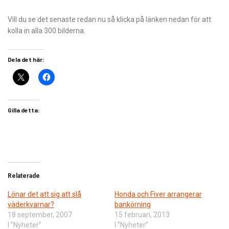
Vill du se det senaste redan nu så klicka på länken nedan för att
kolla in alla 300 bilderna.
Dela det här:
Gilla detta:
Relaterade
Lönar det att sig att slå
Honda och Fiver arrangerar
väderkvarnar?
bankörning
18 september, 2007
15 februari, 2013
I ”Nyheter”
I ”Nyheter”