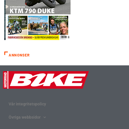
ANNONSER
Vår integritetspolicy
Övriga webbsidor