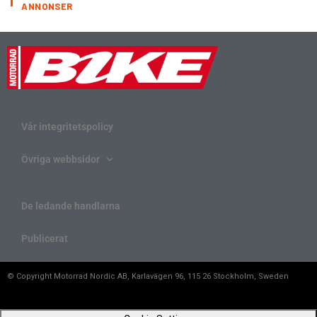
ANNONSER
Vår integritetspolicy
Övriga webbsidor
De ledande handlarna
Publicerat
© Copyright Motorrad Nordic AB, Karlavägen 96, 115 26 Stockholm, Sweden