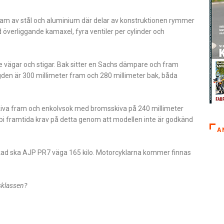
 ram av stål och aluminium där delar av konstruktionen rymmer
överliggande kamaxel, fyra ventiler per cylinder och
re vägar och stigar. Bak sitter en Sachs dämpare och fram
ängden är 300 millimeter fram och 280 millimeter bak, båda
kiva fram och enkolvsok med bromsskiva på 240 millimeter
rbi framtida krav på detta genom att modellen inte är godkänd
A
tankad ska AJP PR7 väga 165 kilo. Motorcyklarna kommer finnas
sklassen?