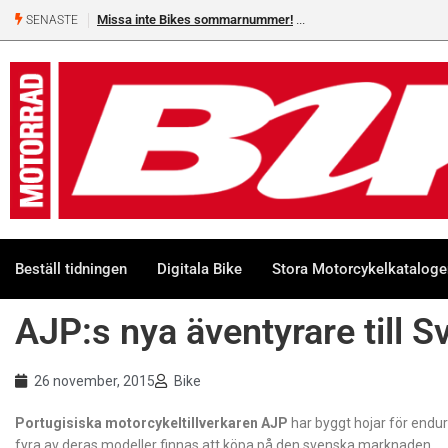
Missa inte Bikes sommarnummer!
SENASTE
Beställ tidningen
Digitala Bike
Stora Motorcykelkatalog
AJP:s nya äventyrare till 
26 november, 2015
Bike
Portugisiska motorcykeltillverkaren AJP
har byggt hojar för end
fyra av deras modeller finnas att köpa på den svenska marknaden.