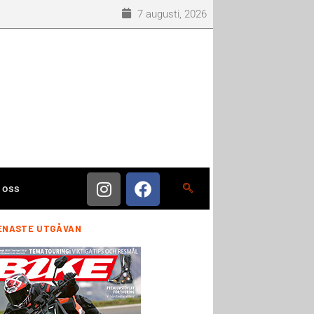
7 augusti, 2026
 oss
ENASTE UTGÅVAN