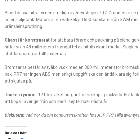
Bland dessa hittar vi den smidiga äventyrshojen PR7. Grunden är en
hojens oljetank. Motorn är en vätskekyld 600-kubikare från SWM med 
bränsleinsprutining.
Chassi är konstruerat
för att bära förare och packning på eländiga
hittar vi en 48 millimeters framgaffel av hittills okänt märke. Slagl
stötdämparna är fullt justerbara.
Bromsarna består av tvåkolvsok med en 300 millimeter stor bromss
bak. PR7 har ingen ABS men enligt uppgift ska den ändå klara sig fö
att skjutsa på.
Tanken rymmer 17 liter
vilket borgar för en skaplig räckvidd. Full
att köpa i Sverige från och med i september nästa år.
Diskutera:
Vad tror du om konkurrenskraften hos AJP PR7 i lilla äventyr
Dela det här: