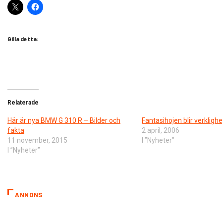
Gilla detta:
Relaterade
​Här är nya BMW G 310 R – Bilder och
Fantasihojen blir verkligh
fakta
2 april, 2006
11 november, 2015
I ”Nyheter”
I ”Nyheter”
ANNONS