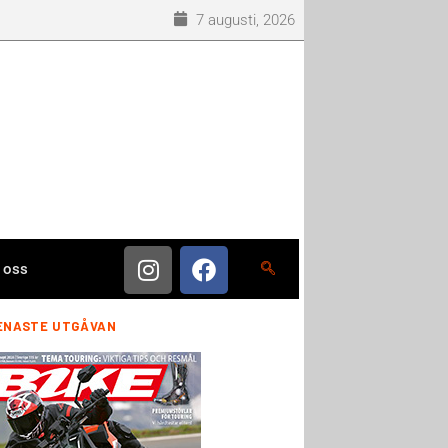
7 augusti, 2026
 oss
ENASTE UTGÅVAN