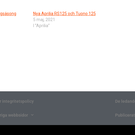
ngsäsong
Nya Aprilia RS125 och Tuono 125
5 maj, 2021
I ”Aprilia”
r integritetspolicy
De ledand
riga webbsidor
Publicerat