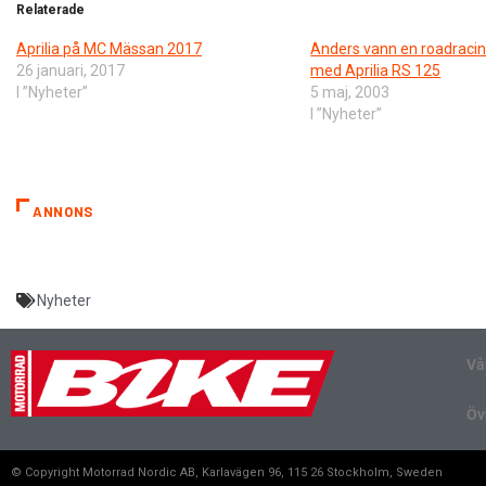
Relaterade
Aprilia på MC Mässan 2017
Anders vann en roadraci
26 januari, 2017
med Aprilia RS 125
I ”Nyheter”
5 maj, 2003
I ”Nyheter”
ANNONS
Nyheter
Vå
Öv
© Copyright Motorrad Nordic AB, Karlavägen 96, 115 26 Stockholm, Sweden