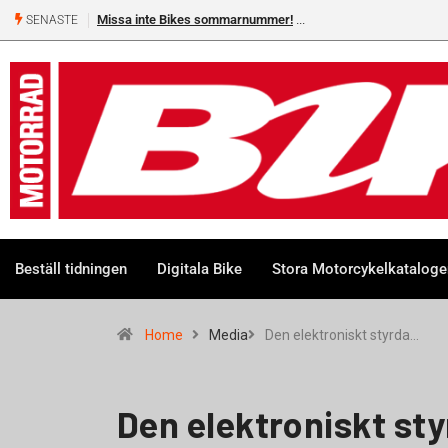
Missa inte Bikes sommarnummer!
SENASTE
Beställ tidningen
Digitala Bike
Stora Motorcykelkatalog
Home
Media
Den elektroniskt styrda…
Den elektroniskt st