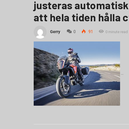
justeras automatiskt
att hela tiden hålla c
Gerry
0
91
0 minute read