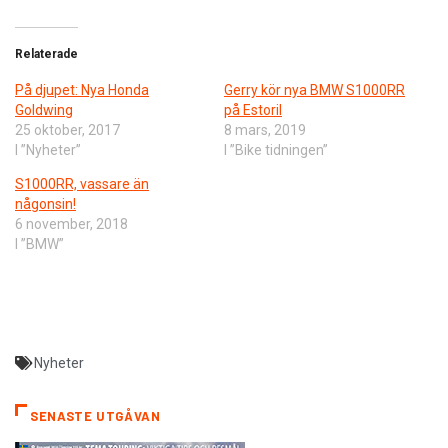
Relaterade
På djupet: Nya Honda
Gerry kör nya BMW S1000RR
Goldwing
på Estoril
25 oktober, 2017
8 mars, 2019
I ”Nyheter”
I ”Bike tidningen”
S1000RR, vassare än
någonsin!
6 november, 2018
I ”BMW”
Nyheter
SENASTE UTGÅVAN