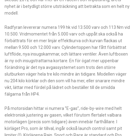
nyhet är i betydligt större utsträckning att betrakta som en helt ny
modell.
Radfyran levererar numera 199 hk vid 13.500 varv och 113 Nm vid
10.500. Vridmomentet från 5.000 varv och uppåt ska också ha
förbättrats för en mer linjär effektkurva och kurvan flackas ut
mellan 9.500 och 12.000 varv. Cylindertoppen har fått förbättrat
luftflöde, nya insugskammar, och lättare ventiler. Även luftboxen
är ny och insugstrattarna kortare. En för ögat mer uppenbar
förändring är det nya avgassystemet som trots den större
slutburken väger hela tre kilo mindre än tidigare. Modellen väger
nu 204 kilo körklar och den som vill ha mer, eller snarare mindre
vikt, lättar med fördel på lädret och beställer till de smidda
fälgarna från HP4.
På motorsidan hittar vi numera ”E-gas”, ride-by-wire med helt
elektronisk justering av gasen, vilket förutom flertalet valbara
motorlägen (precis som tidigare) även innebär farthållare. I
körläget Pro, som är tillval, ingår också launch control samt pit
limiter (!). Körlägena Rain, Sport och Race är standard och Pro,