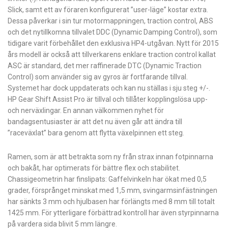
Slick, samt ett av föraren konfigurerat ”user-läge” kostar extra.
Dessa påverkar i sin tur motormappningen, traction control, ABS
och det nytillkomna tillvalet DDC (Dynamic Damping Control), som
tidigare varit förbehållet den exklusiva HP4-utgåvan. Nytt för 2015
års modell är också att tillverkarens enklare traction control kallat
ASC är standard, det mer raffinerade DTC (Dynamic Traction
Control) som använder sig av gyros är fortfarande tillval.
Systemet har dock uppdaterats och kan nu ställas i sju steg +/-.
HP Gear Shift Assist Pro är tillval och tillåter kopplingslösa upp-
och nerväxlingar. En annan välkommen nyhet för
bandagsentusiaster är att det nu även går att ändra till
”raceväxlat” bara genom att flytta växelpinnen ett steg.
Ramen, som är att betrakta som ny från strax innan fotpinnarna
och bakåt, har optimerats för bättre flex och stabilitet.
Chassigeometrin har finslipats: Gaffelvinkeln har ökat med 0,5
grader, försprånget minskat med 1,5 mm, svingarmsinfästningen
har sänkts 3 mm och hjulbasen har förlängts med 8 mm till totalt
1425 mm. För ytterligare förbättrad kontroll har även styrpinnarna
på vardera sida blivit 5 mm längre.