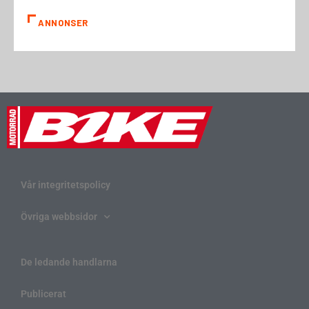
ANNONSER
Vår integritetspolicy
Övriga webbsidor
De ledande handlarna
Publicerat