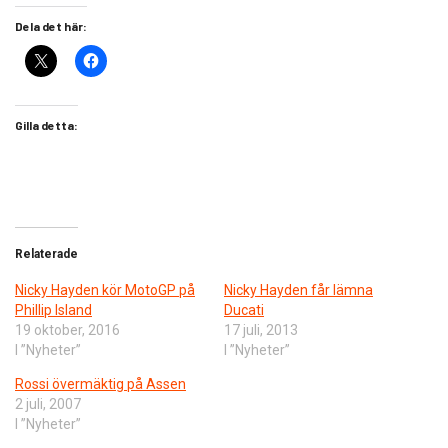
Dela det här:
Gilla detta:
Relaterade
Nicky Hayden kör MotoGP på
Nicky Hayden får lämna
Phillip Island
Ducati
19 oktober, 2016
17 juli, 2013
I ”Nyheter”
I ”Nyheter”
Rossi övermäktig på Assen
2 juli, 2007
I ”Nyheter”