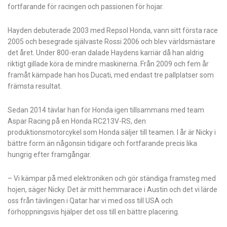
fortfarande för racingen och passionen för hojar.
Hayden debuterade 2003 med Repsol Honda, vann sitt första race
2005 och besegrade självaste Rossi 2006 och blev världsmästare
det året. Under 800-eran dalade Haydens karriär då han aldrig
riktigt gillade köra de mindre maskinerna. Från 2009 och fem år
framåt kämpade han hos Ducati, med endast tre pallplatser som
främsta resultat.
Sedan 2014 tävlar han för Honda igen tillsammans med team
Aspar Racing på en Honda RC213V-RS, den
produktionsmotorcykel som Honda säljer till teamen. I år är Nicky i
bättre form än någonsin tidigare och fortfarande precis lika
hungrig efter framgångar.
– Vi kämpar på med elektroniken och gör ständiga framsteg med
hojen, säger Nicky. Det är mitt hemmarace i Austin och det vi lärde
oss från tävlingen i Qatar har vi med oss till USA och
förhoppningsvis hjälper det oss till en bättre placering.