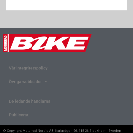
Vår integritetspolicy
Övriga webbsidor
De ledande handlarna
Publicerat
© Copyright Motorrad Nordic AB, Karlavägen 96, 115 26 Stockholm, Sweden