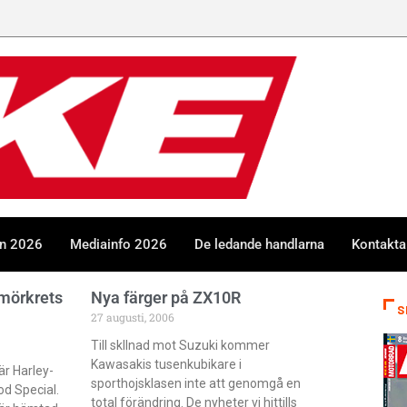
en 2026
Mediainfo 2026
De ledande handlarna
Kontakta
 mörkrets
Nya färger på ZX10R
S
27 augusti, 2006
Till skllnad mot Suzuki kommer
Kawasakis tusenkubikare i
är Harley-
sporthojsklasen inte att genomgå en
d Special.
total förändring. De nyheter vi hittills