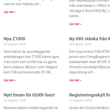
Den tekniska plattformen
vara en stor talang och
från stamfadern i VRSC-fa
vill säga V-Rod (VRSCA). 
Läs mer »
känns
Läs mer »
Nya Z1000
Ny 690-stånka från 
25 augusti, 2006
25 augusti, 2006
Visst känns de grundläggande
Den nya motorn från KTM 
anletsdragen hos Z1000 känns igen,
precis som föregångaren 
men stort som smått har nu gjorts
kubikantalet ökat till 690.
ännu elakare. Motorn, som tidigare
försetts sexväxlad låda s
kom från pensionerade ZX-9R,
insprutning och
Läs mer »
Läs mer »
Nytt forum för GSXR-fans!
Registreringsskylt f
23 augusti, 2006
22 augusti, 2006
Mannen bakom initiativtagandet är
Under det första halvåre