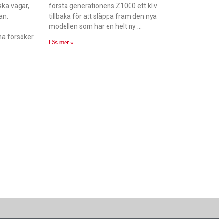
ska vägar,
första generationens Z1000 ett kliv
nan.
tillbaka för att släppa fram den nya
modellen som har en helt ny
na försöker
Läs mer »