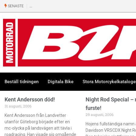
SENASTE
Beställ tidningen
Digitala Bike
Stora Motorcykelkatalog
Kent Andersson död!
Night Rod Special –
31 augusti, 2006
furste!
29 augusti, 2006
Kent Andersson från Landvetter
utanför Göteborg började efter en
Hojens fullständiga namn 
mc-olycka på landsvägen att tävla i
Davidson VRSCDX Night Ro
roadracing. Han visade sig omgående