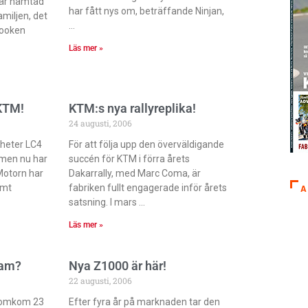
 är hämtad
har fått nys om, beträffande Ninjan,
miljen, det
Looken
Läs mer »
KTM!
KTM:s nya rallyreplika!
24 augusti, 2006
heter LC4
För att följa upp den överväldigande
men nu har
succén för KTM i förra årets
 Motorn har
Dakarrally, med Marc Coma, är
amt
fabriken fullt engagerade inför årets
A
satsning. I mars
Läs mer »
ram?
Nya Z1000 är här!
22 augusti, 2006
t omkom 23
Efter fyra år på marknaden tar den