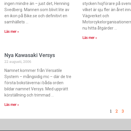
ingen mindre än – just det, Henning
stycken hojförare på sven
Svedberg. Mannen som blivit lite av
vilket är sju fler än året in
en ikon på Bike.se och definitivt en
Vägverket och
samhällets
Motorcykelorganisationer
nu hitta åtgärder
Läs mer »
Läs mer »
Nya Kawasaki Versys
22 augusti, 2006
Namnet kommer från Versatile
System – mångsidig mc – där de tre
första bokstäverna i båda orden
bildar namnet Versys. Med upprätt
körställning och trimmad
Läs mer »
1
2
3