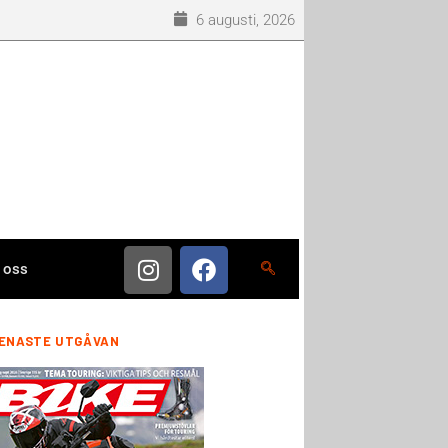
6 augusti, 2026
 oss
ENASTE UTGÅVAN