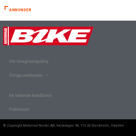
ANNONSER
Vår integritetspolicy
Övriga webbsidor
De ledande handlarna
Publicerat
© Copyright Motorrad Nordic AB, Karlavägen 96, 115 26 Stockholm, Sweden