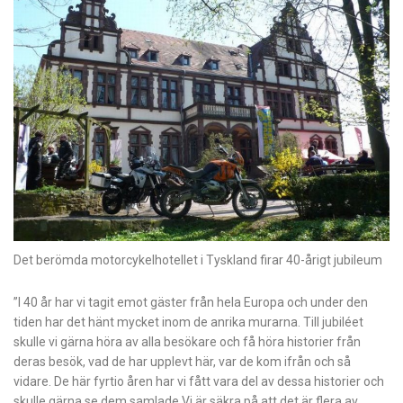
Det berömda motorcykelhotellet i Tyskland firar 40-årigt jubileum
”I 40 år har vi tagit emot gäster från hela Europa och under den
tiden har det hänt mycket inom de anrika murarna. Till jubiléet
skulle vi gärna höra av alla besökare och få höra historier från
deras besök, vad de har upplevt här, var de kom ifrån och så
vidare. De här fyrtio åren har vi fått vara del av dessa historier och
skulle gärna se dem samlade.
Vi är säkra på att det är flera av