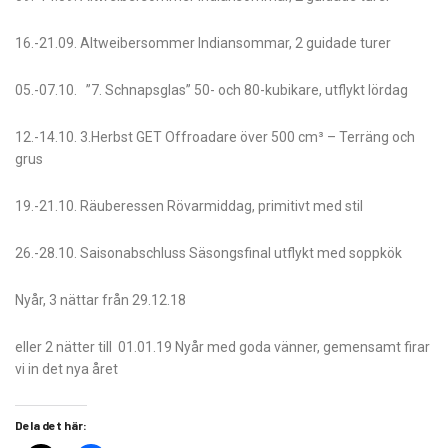
16.-21.09. Altweibersommer Indiansommar, 2 guidade turer
05.-07.10. ”7. Schnapsglas” 50- och 80-kubikare, utflykt lördag
12.-14.10. 3.Herbst GET Offroadare över 500 cm³ – Terräng och
grus
19.-21.10. Räuberessen Rövarmiddag, primitivt med stil
26.-28.10. Saisonabschluss Säsongsfinal utflykt med soppkök
Nyår, 3 nättar från 29.12.18
eller 2 nätter till 01.01.19 Nyår med goda vänner, gemensamt firar
vi in det nya året
Dela det här: