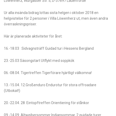
Löwenherz, Würgasser Str. 5, D-37697 Lauenförde
Ur alla insända bidrag lottas sista helgen i oktober 2018 en
helgvistelse för 2 personer i Villa Löwenherz ut, men även andra
överraskningspriser.
Här är planerade aktiviteter för året:
16.-18.03 Sidvagnsträff Guidad tur i Hessens Bergland
23.-25.03 Säsongstart Utflykt med soppkök
06.-08.04. Tigertreffen Tigerförare hjärtligt välkomna!
13.-15.04. 12.Großenduro Endurotur för stora offroadare
(Utbokat!)
20.-22.04. 28. Eintopftreffen Orientiering för stånkor
09.-14.09. Altweibersommer Indiansommar, 2 guidade turer