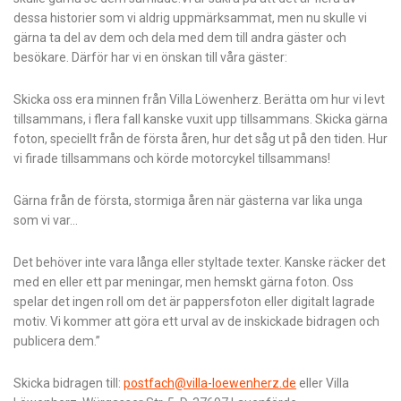
dessa historier som vi aldrig uppmärksammat, men nu skulle vi
gärna ta del av dem och dela med dem till andra gäster och
besökare. Därför har vi en önskan till våra gäster:
Skicka oss era minnen från Villa Löwenherz. Berätta om hur vi levt
tillsammans, i flera fall kanske vuxit upp tillsammans. Skicka gärna
foton, speciellt från de första åren, hur det såg ut på den tiden. Hur
vi firade tillsammans och körde motorcykel tillsammans!
Gärna från de första, stormiga åren när gästerna var lika unga
som vi var…
Det behöver inte vara långa eller styltade texter. Kanske räcker det
med en eller ett par meningar, men hemskt gärna foton. Oss
spelar det ingen roll om det är pappersfoton eller digitalt lagrade
motiv. Vi kommer att göra ett urval av de inskickade bidragen och
publicera dem.”
Skicka bidragen till:
postfach@villa-loewenherz.de
eller Villa