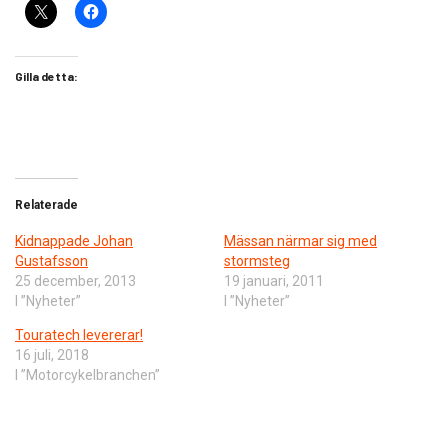
Gilla detta:
Relaterade
Kidnappade Johan
Mässan närmar sig med
Gustafsson
stormsteg
25 december, 2013
19 januari, 2011
I ”Nyheter”
I ”Nyheter”
Touratech levererar!
16 juli, 2018
I ”Motorcykelbranchen”