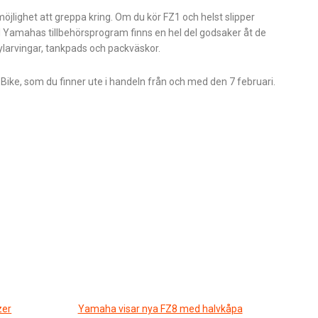
lighet att greppa kring. Om du kör FZ1 och helst slipper
I Yamahas tillbehörsprogram finns en hel del godsaker åt de
kylarvingar, tankpads och packväskor.
ike, som du finner ute i handeln från och med den 7 februari.
zer
Yamaha visar nya FZ8 med halvkåpa