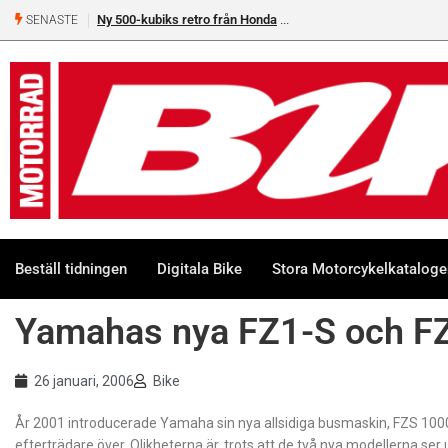
Ny 500-kubiks retro från Honda
SENASTE
Beställ tidningen
Digitala Bike
Stora Motorcykelkatalog
Yamahas nya FZ1-S och F
26 januari, 2006
Bike
År 2001 introducerade Yamaha sin nya allsidiga busmaskin, FZS 100
efterträdare över. Olikheterna är, trots att de två nya modellerna ser ut