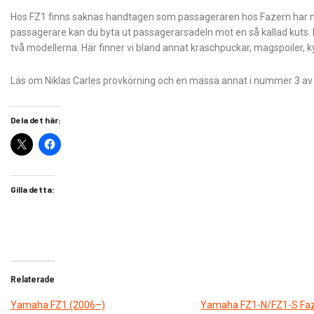
Hos FZ1 finns saknas handtagen som passageraren hos Fazern har möj
passagerare kan du byta ut passagerarsadeln mot en så kallad kuts. 
två modellerna. Här finner vi bland annat kraschpuckar, magspoiler, 
Läs om Niklas Carles provkörning och en massa annat i nummer 3 av B
Dela det här:
Gilla detta:
Relaterade
Yamaha FZ1 (2006–)
Yamaha FZ1-N/FZ1-S Fa