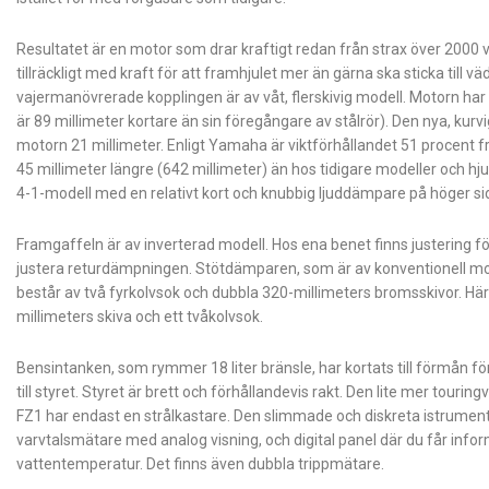
Resultatet är en motor som drar kraftigt redan från strax över 2000 v
tillräckligt med kraft för att framhjulet mer än gärna ska sticka till 
vajermanövrerade kopplingen är av våt, flerskivig modell. Motorn ha
är 89 millimeter kortare än sin föregångare av stålrör). Den nya, kurvi
motorn 21 millimeter. Enligt Yamaha är viktförhållandet 51 procent
45 millimeter längre (642 millimeter) än hos tidigare modeller och 
4-1-modell med en relativt kort och knubbig ljuddämpare på höger si
Framgaffeln är av inverterad modell. Hos ena benet finns justering 
justera returdämpningen. Stötdämparen, som är av konventionell mod
består av två fyrkolvsok och dubbla 320-millimeters bromsskivor. Hä
millimeters skiva och ett tvåkolvsok.
Bensintanken, som rymmer 18 liter bränsle, har kortats till förmån 
till styret. Styret är brett och förhållandevis rakt. Den lite mer tour
FZ1 har endast en strålkastare. Den slimmade och diskreta istrumen
varvtalsmätare med analog visning, och digital panel där du får info
vattentemperatur. Det finns även dubbla trippmätare.