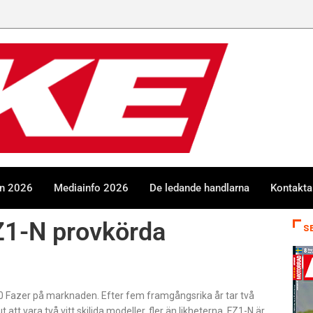
en 2026
Mediainfo 2026
De ledande handlarna
Kontakta
Z1-N provkörda
S
0 Fazer på marknaden. Efter fem framgångsrika år tar två
 att vara två vitt skiljda modeller, fler än likheterna. FZ1-N är