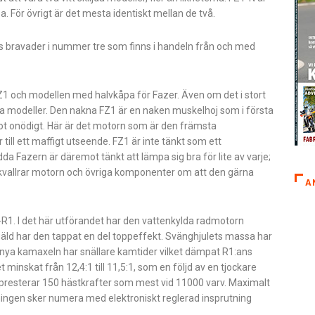
 För övrigt är det mesta identiskt mellan de två.
ns bravader i nummer tre som finns i handeln från och med
 FZ1 och modellen med halvkåpa för Fazer. Även om det i stort
lika modeller. Den nakna FZ1 är en naken muskelhoj som i första
ot onödigt. Här är det motorn som är den främsta
ll ett maffigt utseende. FZ1 är inte tänkt som ett
 Fazern är däremot tänkt att lämpa sig bra för lite av varje;
kvallrar motorn och övriga komponenter om att den gärna
A
R1. I det här utförandet har den vattenkylda radmotorn
äld har den tappat en del toppeffekt. Svänghjulets massa har
n nya kamaxeln har snällare kamtider vilket dämpat R1:ans
inskat från 12,4:1 till 11,5:1, som en följd av en tjockare
 presterar 150 hästkrafter som mest vid 11000 varv. Maximalt
ngen sker numera med elektroniskt reglerad insprutning