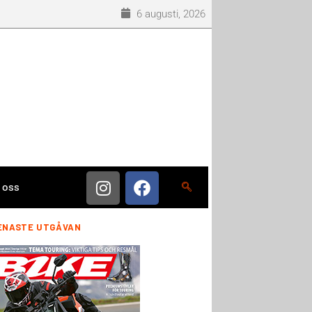
6 augusti, 2026
 oss
ENASTE UTGÅVAN