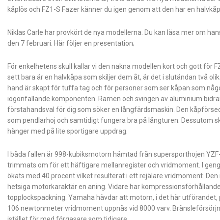
kåplös och FZ1-S Fazer känner du igen genom att den har en halvkåpa.
Niklas Carle har provkört de nya modellerna. Du kan läsa mer om ha
den 7 februari. Här följer en presentation;
För enkelhetens skull kallar vi den nakna modellen kort och gott för
sett bara är en halvkåpa som skiljer dem åt, är det i slutändan två o
hand är skapt för tuffa tag och för personer som ser kåpan som någ
iögonfallande komponenten. Ramen och svingen av aluminium bidrar ti
förstahandsval för dig som söker en långfärdsmaskin. Den kåpförsedda
som pendlarhoj och samtidigt fungera bra på långturen. Dessutom s
hänger med på lite sportigare uppdrag.
I båda fallen är 998-kubiksmotorn hämtad från supersporthojen YZF-
trimmats om för ett häftigare mellanregister och vridmoment. I geng
ökats med 40 procent vilket resulterat i ett rejälare vridmoment. De
hetsiga motorkaraktär en aning. Vidare har kompressionsförhållandet m
topplockspackning. Yamaha hävdar att motorn, i det här utförandet,
106 newtonmeter vridmoment uppnås vid 8000 varv. Bränsleförsörjni
istället för med förgasare som tidigare.