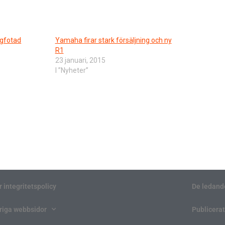
gfotad
Yamaha firar stark försäljning och ny
R1
23 januari, 2015
I ”Nyheter”
r integritetspolicy
De ledand
riga webbsidor
Publicerat