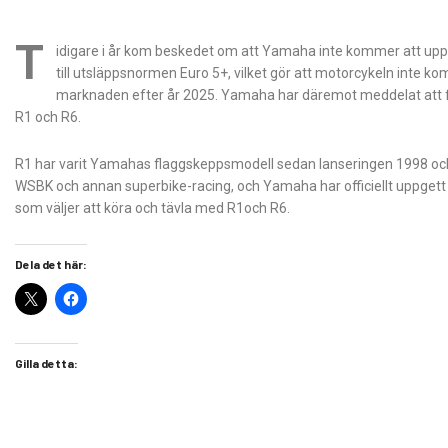
T
idigare i år kom beskedet om att Yamaha inte kommer att up
till utsläppsnormen Euro 5+, vilket gör att motorcykeln inte k
marknaden efter år 2025. Yamaha har däremot meddelat att f
R1 och R6.
R1 har varit Yamahas flaggskeppsmodell sedan lanseringen 1998 oc
WSBK och annan superbike-racing, och Yamaha har officiellt uppgett 
som väljer att köra och tävla med R1och R6.
Dela det här:
Gilla detta: