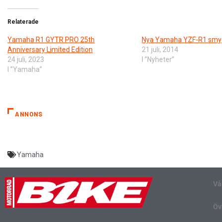
Relaterade
Yamaha R1 GYTR PRO 25th
Nya Yamaha YZF-R1 smy
Anniversary Limited Edition
21 juli, 2014
24 juli, 2023
I ”Nyheter”
I ”Yamaha”
ANNONS
Yamaha
Vå
Öv