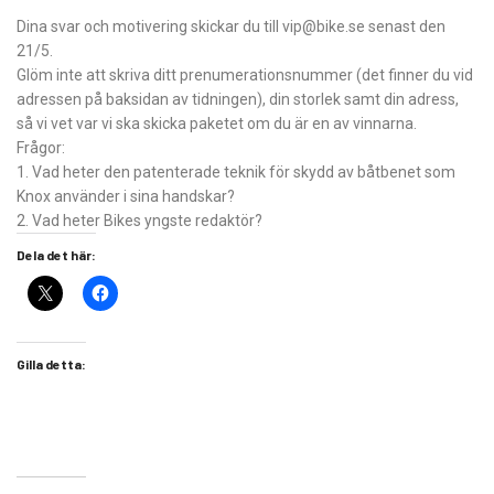
Dina svar och motivering skickar du till vip@bike.se senast den
21/5.
Glöm inte att skriva ditt prenumerationsnummer (det finner du vid
adressen på baksidan av ­tidningen), din storlek samt din adress,
så vi vet var vi ska skicka paketet om du är en av vinnarna.
Frågor:
1. Vad heter den patenterade
teknik för skydd av båtbenet som
Knox använder i sina handskar?
2. Vad heter Bikes yngste redaktör?
Dela det här:
Gilla detta: