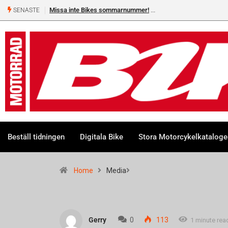
Missa inte Bikes sommarnummer!
SENASTE
Beställ tidningen
Digitala Bike
Stora Motorcykelkatalog
Home
Media
Gerry
0
113
1 minute rea