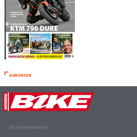
ANNONSER
Vår integritetspolicy