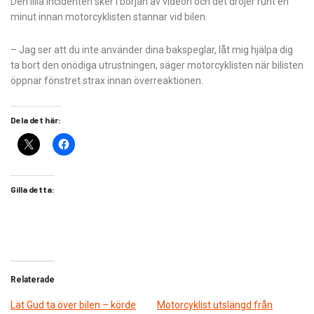
Den lilla incidenten sker i början av videon och det dröjer runt en
minut innan motorcyklisten stannar vid bilen.
– Jag ser att du inte använder dina bakspeglar, låt mig hjälpa dig
ta bort den onödiga utrustningen, säger motorcyklisten när bilisten
öppnar fönstret strax innan överreaktionen.
Dela det här:
Gilla detta:
Relaterade
Lät Gud ta över bilen – körde
Motorcyklist utslängd från