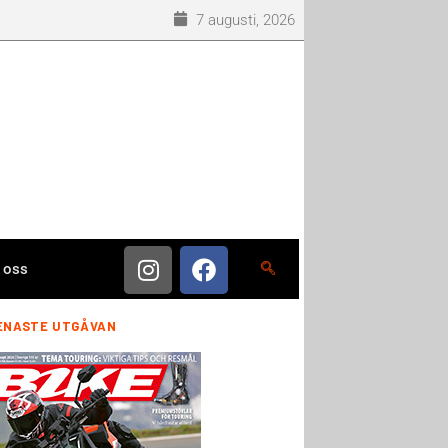
7 augusti, 2026
 oss
ENASTE UTGÅVAN