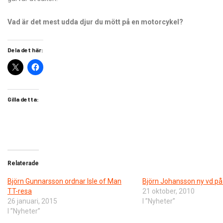
Vad är det mest udda djur du mött på en motorcykel?
Dela det här:
Gilla detta:
Relaterade
Björn Gunnarsson ordnar Isle of Man
Björn Johansson ny vd på
TT-resa
21 oktober, 2010
26 januari, 2015
I ”Nyheter”
I ”Nyheter”