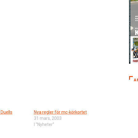
A
 Duells
Nya regler för mc-körkortet
31 mars, 2003
I ”Nyheter”