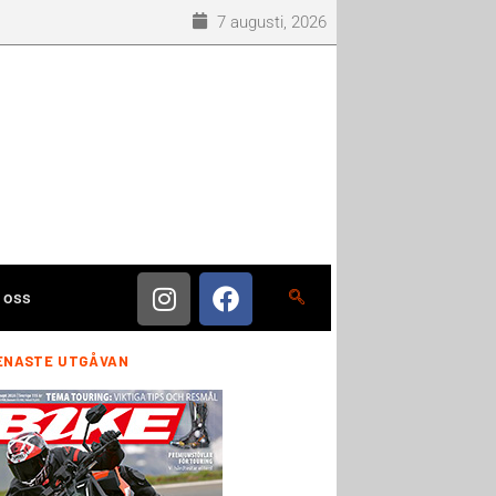
7 augusti, 2026
 oss
ENASTE UTGÅVAN