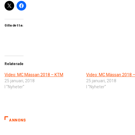
Gilla detta:
Relaterade
Video: MC Mässan 2018 – KTM
Video: MC Mässan 2018 
25 januari, 2018
25 januari, 2018
I ”Nyheter”
I ”Nyheter”
ANNONS