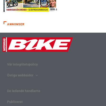
ANNONSER
Vår integritetspolicy
Övriga webbsidor
De ledande handlarna
Publicerat