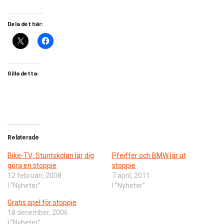
Dela det här:
Gilla detta:
Relaterade
Bike-TV: Stuntskolan lär dig
Pfeiffer och BMW lär ut
göra en stoppie
stoppie
12 februari, 2008
7 april, 2011
I ”Nyheter”
I ”Nyheter”
Gratis spel för stoppie
18 december, 2006
I ”Nyheter”