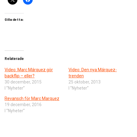
Gilla detta:
Relaterade
Video: Marc Márquez gör
Video: Den nya Márquez-
backflip – eller?
trenden
30 december, 2015
25 oktober, 2013
I ”Nyheter”
I ”Nyheter”
Revansch för Marc Marquez
19 december, 2016
I ”Nyheter”