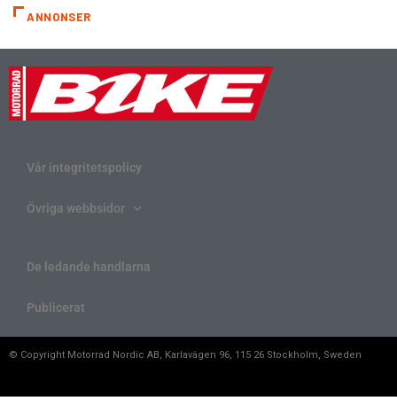
ANNONSER
Vår integritetspolicy
Övriga webbsidor
De ledande handlarna
Publicerat
© Copyright Motorrad Nordic AB, Karlavägen 96, 115 26 Stockholm, Sweden