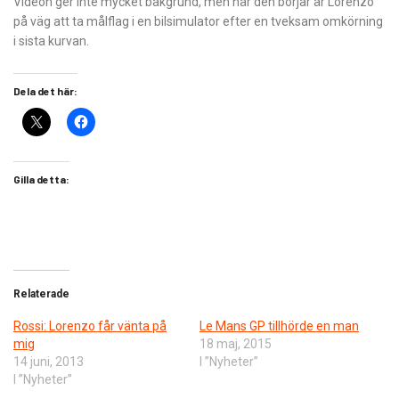
Videon ger inte mycket bakgrund, men när den börjar är Lorenzo
på väg att ta målflag i en bilsimulator efter en tveksam omkörning
i sista kurvan.
Dela det här:
Gilla detta:
Relaterade
Rossi: Lorenzo får vänta på
Le Mans GP tillhörde en man
mig
18 maj, 2015
14 juni, 2013
I ”Nyheter”
I ”Nyheter”