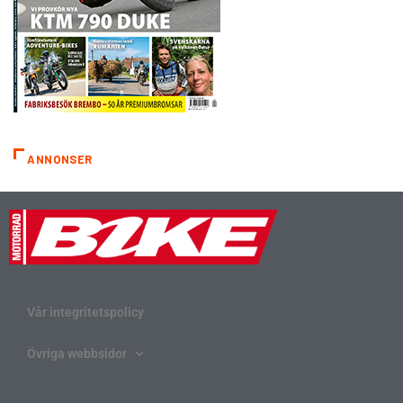
ANNONSER
Vår integritetspolicy
Övriga webbsidor