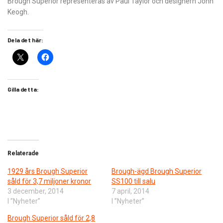
Brough Superior representeras av Paul Taylor och designern John
Keogh.
Dela det här:
Gilla detta:
Relaterade
1929 års Brough Superior
Brough-ägd Brough Superior
såld för 3,7 miljoner kronor
SS100 till salu
3 december, 2014
7 april, 2014
I ”Nyheter”
I ”Nyheter”
Brough Superior såld för 2,8