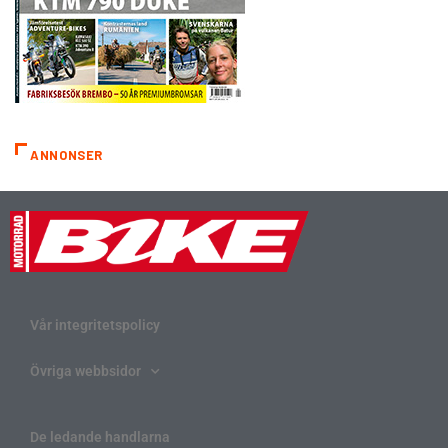
ANNONSER
Vår integritetspolicy
Övriga webbsidor
De ledande handlarna