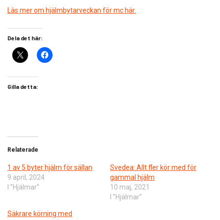
Läs mer om hjälmbytarveckan för mc här.
Dela det här:
Gilla detta:
Relaterade
1 av 5 byter hjälm för sällan
Svedea: Allt fler kör med för
9 april, 2024
gammal hjälm
I ”Hjälmar”
10 maj, 2021
I ”Hjälmar”
Säkrare körning med