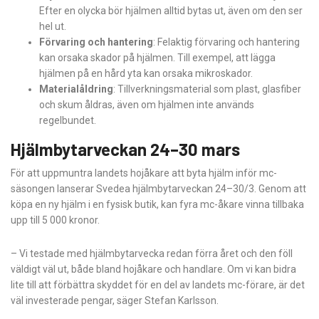
Efter en olycka bör hjälmen alltid bytas ut, även om den ser
hel ut.
Förvaring och hantering
: Felaktig förvaring och hantering
kan orsaka skador på hjälmen. Till exempel, att lägga
hjälmen på en hård yta kan orsaka mikroskador.
Materialåldring
: Tillverkningsmaterial som plast, glasfiber
och skum åldras, även om hjälmen inte används
regelbundet.
Hjälmbytarveckan 24–30 mars
För att uppmuntra landets hojåkare att byta hjälm inför mc-
säsongen lanserar Svedea hjälmbytarveckan 24–30/3. Genom att
köpa en ny hjälm i en fysisk butik, kan fyra mc-åkare vinna tillbaka
upp till 5 000 kronor.
– Vi testade med hjälmbytarvecka redan förra året och den föll
väldigt väl ut, både bland hojåkare och handlare. Om vi kan bidra
lite till att förbättra skyddet för en del av landets mc-förare, är det
väl investerade pengar, säger Stefan Karlsson.