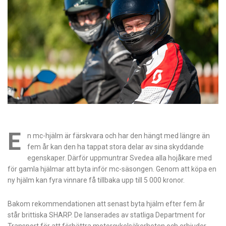
E
n mc-hjälm är färskvara och har den hängt med längre än
fem år kan den ha tappat stora delar av sina skyddande
egenskaper. Därför uppmuntrar Svedea alla hojåkare med
för gamla hjälmar att byta inför mc-säsongen. Genom att köpa en
ny hjälm kan fyra vinnare få tillbaka upp till 5 000 kronor.
Bakom rekommendationen att senast byta hjälm efter fem år
står brittiska SHARP. De lanserades av statliga Department for
Transport för att förbättra motorcykelsäkerheten och erbjuder