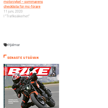
motorcykel – sommarens
checklista för mc-förare
11 juni, 2020
I ”Trafiksäkerhet”
Hjälmar
SENASTE UTGÅVAN