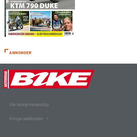
ANNONSER
Vår integritetspolicy
Övriga webbsidor