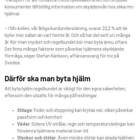
konsumenter tillförlitlig information om skyddsnivån hos olika mc-
hjälmar.
– I Mc-kollen, vår årliga kundundersökning, svarar 22,2 % att de
byter mer sällan än vart femte år. Och så har det sett ut i många
år. Kör man mycket och regelbundet bör man byta ännu oftare.
Det finns många faktorer som påverkar hjälmens skyddande
förmåga, säger Stefan Karlsson, affärsansvarig för mc på
Svedea.
Därför ska man byta hjälm
Att byta hjälm regelbundet är viktigt för den egna säkerheten,
eftersom den utsätts för många påfrestningar:
Slitage
: Foder och stoppning kan brytas ner, vilket påverkar
passform och komfort.
Väder
: Solens UV-strålar, regn och temperaturväxlingar kan
försämra hjälmens material över tid.
Olyckor och stötar
: Även mindre stötar kan skada hjälmen.