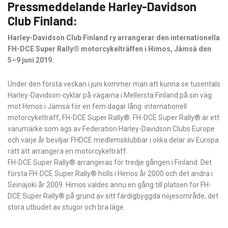
Pressmeddelande Harley-Davidson
Club Finland:
Harley-Davidson Club Finland ry arrangerar den internationella
FH-DCE Super Rally® motorcykelträffen i Himos, Jämsä den
5–9 juni 2019.
Under den första veckan i juni kommer man att kunna se tusentals
Harley-Davidson-cyklar på vägarna i Mellersta Finland på sin väg
mot Himos i Jämsä för en fem dagar lång internationell
motorcykelträff, FH-DCE Super Rally®. FH-DCE Super Rally® är ett
varumärke som ägs av Federation Harley-Davidson Clubs Europe
och varje år beviljar FHDCE medlemsklubbar i olika delar av Europa
rätt att arrangera en motorcykelträff.
FH-DCE Super Rally® arrangeras för tredje gången i Finland. Det
första FH-DCE Super Rally® hölls i Himos år 2000 och det andra i
Seinäjoki år 2009. Himos valdes ännu en gång till platsen för FH-
DCE Super Rally® på grund av sitt färdigbyggda nöjesområde, det
stora utbudet av stugor och bra läge.