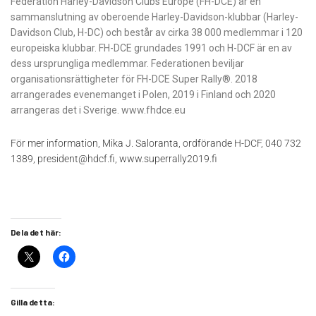
Federation Harley-Davidson Clubs Europe (FH-DCE) är en
sammanslutning av oberoende Harley-Davidson-klubbar (Harley-
Davidson Club, H-DC) och består av cirka 38 000 medlemmar i 120
europeiska klubbar. FH-DCE grundades 1991 och H-DCF är en av
dess ursprungliga medlemmar. Federationen beviljar
organisationsrättigheter för FH-DCE Super Rally®. 2018
arrangerades evenemanget i Polen, 2019 i Finland och 2020
arrangeras det i Sverige. www.fhdce.eu
För mer information, Mika J. Saloranta, ordförande H-DCF, 040 732
1389, president@hdcf.fi, www.superrally2019.fi
Dela det här:
Gilla detta: