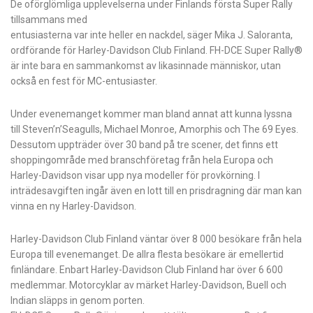
De oförglömliga upplevelserna under Finlands första Super Rally
tillsammans med
entusiasterna var inte heller en nackdel, säger Mika J. Saloranta,
ordförande för Harley-Davidson Club Finland. FH-DCE Super Rally®
är inte bara en sammankomst av likasinnade människor, utan
också en fest för MC-entusiaster.
Under evenemanget kommer man bland annat att kunna lyssna
till Steven’n’Seagulls, Michael Monroe, Amorphis och The 69 Eyes.
Dessutom uppträder över 30 band på tre scener, det finns ett
shoppingområde med branschföretag från hela Europa och
Harley-Davidson visar upp nya modeller för provkörning. I
inträdesavgiften ingår även en lott till en prisdragning där man kan
vinna en ny Harley-Davidson.
Harley-Davidson Club Finland väntar över 8 000 besökare från hela
Europa till evenemanget. De allra flesta besökare är emellertid
finländare. Enbart Harley-Davidson Club Finland har över 6 600
medlemmar. Motorcyklar av märket Harley-Davidson, Buell och
Indian släpps in genom porten.