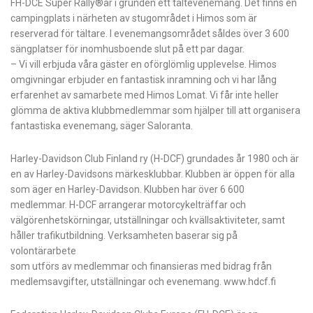
FH-DCE Super Rally®är i grunden ett tältevenemang. Det finns en
campingplats i närheten av stugområdet i Himos som är
reserverad för tältare. I evenemangsområdet såldes över 3 600
sängplatser för inomhusboende slut på ett par dagar.
– Vi vill erbjuda våra gäster en oförglömlig upplevelse. Himos
omgivningar erbjuder en fantastisk inramning och vi har lång
erfarenhet av samarbete med Himos Lomat. Vi får inte heller
glömma de aktiva klubbmedlemmar som hjälper till att organisera
fantastiska evenemang, säger Saloranta.
Harley-Davidson Club Finland ry (H-DCF) grundades år 1980 och är
en av Harley-Davidsons märkesklubbar. Klubben är öppen för alla
som äger en Harley-Davidson. Klubben har över 6 600
medlemmar. H-DCF arrangerar motorcykelträffar och
välgörenhetskörningar, utställningar och kvällsaktiviteter, samt
håller trafikutbildning. Verksamheten baserar sig på
volontärarbete
som utförs av medlemmar och finansieras med bidrag från
medlemsavgifter, utställningar och evenemang. www.hdcf.fi