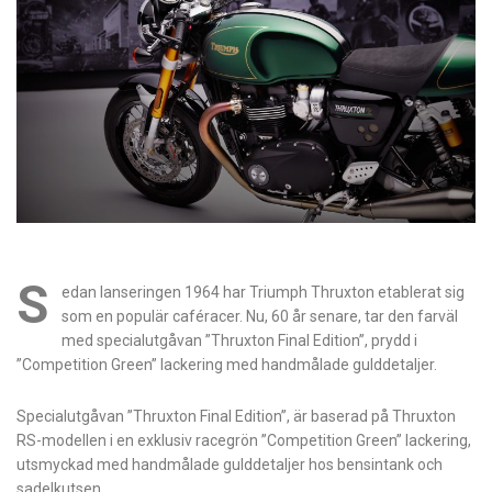
S
edan lanseringen 1964 har Triumph Thruxton etablerat sig
som en populär caféracer. Nu, 60 år senare, tar den farväl
med specialutgåvan ”Thruxton Final Edition”, prydd i
”Competition Green” lackering med handmålade gulddetaljer.
Specialutgåvan ”Thruxton Final Edition”, är baserad på Thruxton
RS-modellen i en exklusiv racegrön ”Competition Green” lackering,
utsmyckad med handmålade gulddetaljer hos bensintank och
sadelkutsen.