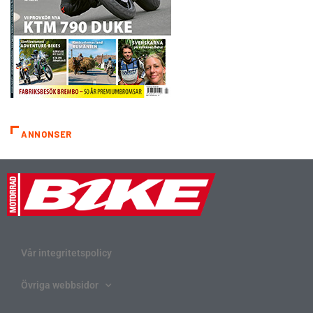
ANNONSER
Vår integritetspolicy
Övriga webbsidor