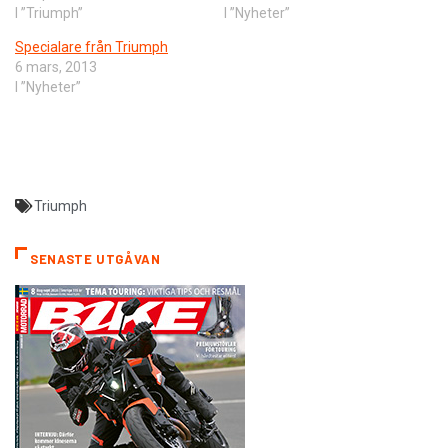
I ”Triumph”
I ”Nyheter”
Specialare från Triumph
6 mars, 2013
I ”Nyheter”
Triumph
SENASTE UTGÅVAN