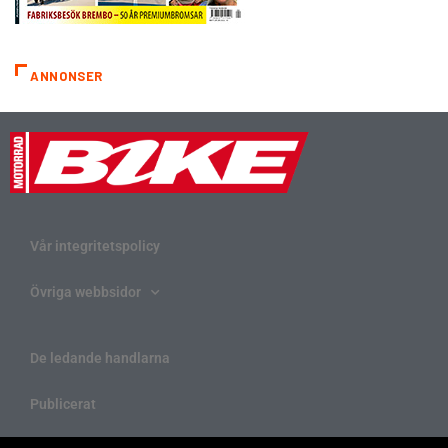
ANNONSER
Vår integritetspolicy
Övriga webbsidor
De ledande handlarna
Publicerat