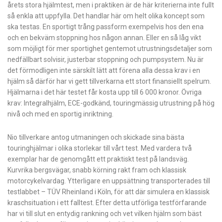
årets stora hjälmtest, men i praktiken är de här kriterierna inte fullt
så enkla att uppfylla. Det handlar här om helt olika koncept som
ska testas. En sportigt trång passform exempelvis hos den ena
och en bekväm stoppning hos någon annan. Eller en så låg vikt
som möjligt för mer sportighet gentemot utrustningsdetaljer som
nedfällbart solvisir, justerbar stoppning och pumpsystem. Nu är
det förmodligen inte särskilt lätt att förena alla dessa krav i en
hjälm så därför har vi gett tillverkarna ett stort finansiellt spelrum.
Hjälmarna i det här testet får kosta upp till 6 000 kronor. Övriga
krav: Integralhjälm, ECE-godkänd, touringmässig utrustning på hög
nivå och med en sportig inriktning.
Nio tillverkare antog utmaningen och skickade sina bästa
touringhjälmar i olika storlekar till vårt test. Med vardera två
exemplar har de genomgått ett praktiskt test på landsväg.
Kurvrika bergsvägar, snabb körning rakt fram och klassisk
motorcykel­vardag. Ytterligare en uppsättning transporterades till
testlabbet – TÜV Rheinland i Köln, för att där simulera en klassisk
kraschsituation i ett falltest. Efter detta utförliga testförfarande
har vi till slut en entydig rankning och vet vilken hjälm som bäst