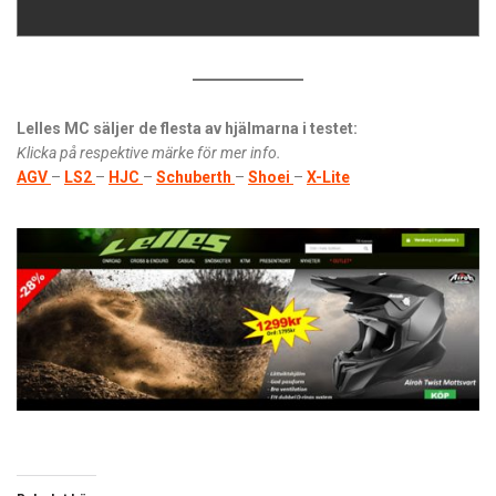
Lelles MC säljer de flesta av hjälmarna i testet:
Klicka på respektive märke för mer info.
AGV
–
LS2
–
HJC
–
Schuberth
–
Shoei
–
X-Lite