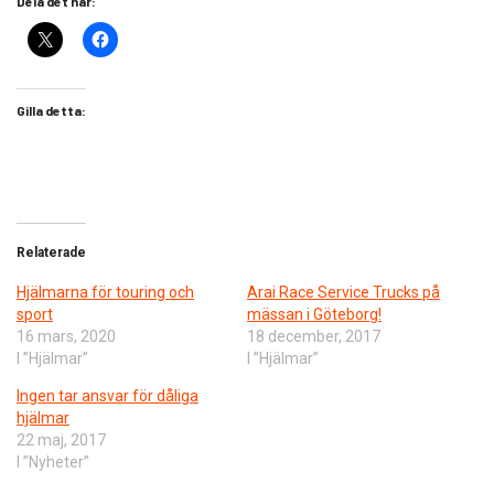
Dela det här:
Gilla detta:
Relaterade
Hjälmarna för touring och
Arai Race Service Trucks på
sport
mässan i Göteborg!
16 mars, 2020
18 december, 2017
I ”Hjälmar”
I ”Hjälmar”
Ingen tar ansvar för dåliga
hjälmar
22 maj, 2017
I ”Nyheter”