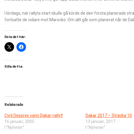
I lördags, när rallyts start skulle gå körde de den första planerade str
fortsatte de vidare mot Marocko. Om allt går som planerat når de Dak
Dela det här:
Gilla detta:
Relaterade
Cyril Despres vann Dakar-rallyt!
Dakar 2017 – Sträcka 10
16 januari, 2005
13 januari, 2017
I ”Nyheter”
I ”Nyheter”