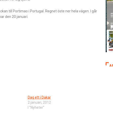
äckan till Portimao i Portugal. Regnet öste ner hela vägen. I går
ar den 20 januari.
A
Dag ett i Dakar
2 januari, 2012
I ”Nyheter”