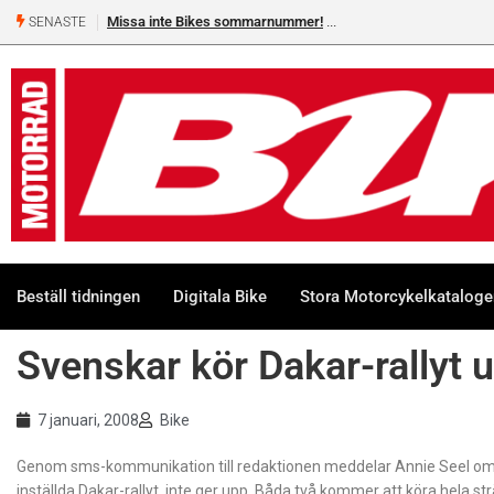
Missa inte Bikes sommarnummer!
SENASTE
Beställ tidningen
Digitala Bike
Stora Motorcykelkatalog
Svenskar kör Dakar-rallyt 
7 januari, 2008
Bike
Genom sms-kommunikation till redaktionen meddelar Annie Seel om at
inställda Dakar-rallyt, inte ger upp. Båda två kommer att köra hela str