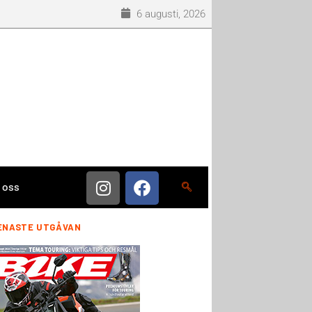
6 augusti, 2026
 oss
ENASTE UTGÅVAN