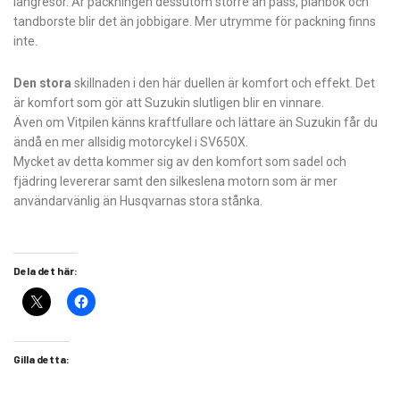
långresor. Är packningen dessutom större än pass, plånbok och
tandborste blir det än jobbigare. Mer utrymme för packning finns
inte.
Den stora
skillnaden i den här duellen är komfort och effekt. Det
är komfort som gör att Suzukin slutligen blir en vinnare.
Även om Vitpilen känns kraftfullare och lättare än Suzukin får du
ändå en mer allsidig motorcykel i SV650X.
Mycket av detta kommer sig av den komfort som sadel och
fjädring levererar samt den silkeslena motorn som är mer
användarvänlig än Husqvarnas stora stånka.
Dela det här:
Gilla detta: