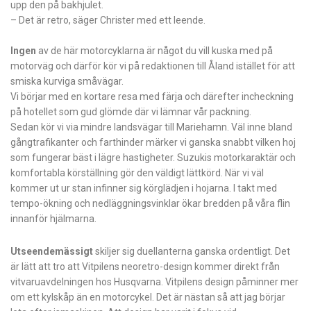
upp den på bakhjulet.
– Det är retro, säger Christer med ett leende.
Ingen
av de här motorcyklarna är något du vill kuska med på
motorväg och därför kör vi på redaktionen till Åland istället för att
smiska kurviga småvägar.
Vi börjar med en kortare resa med färja och därefter incheckning
på hotellet som gud glömde där vi lämnar vår packning.
Sedan kör vi via mindre landsvägar till Mariehamn. Väl inne bland
gångtrafikanter och farthinder märker vi ganska snabbt vilken hoj
som fungerar bäst i lägre hastigheter. Suzukis motorkaraktär och
komfortabla körställning gör den väldigt lättkörd. När vi väl
kommer ut ur stan infinner sig körglädjen i hojarna. I takt med
tempo-ökning och nedläggningsvinklar ökar bredden på våra flin
innanför hjälmarna.
Utseendemässigt
skiljer sig duellanterna ganska ordentligt. Det
är lätt att tro att Vitpilens neoretro-design kommer direkt från
vitvaruavdelningen hos Husqvarna. Vitpilens design påminner mer
om ett kylskåp än en motorcykel. Det är nästan så att jag börjar