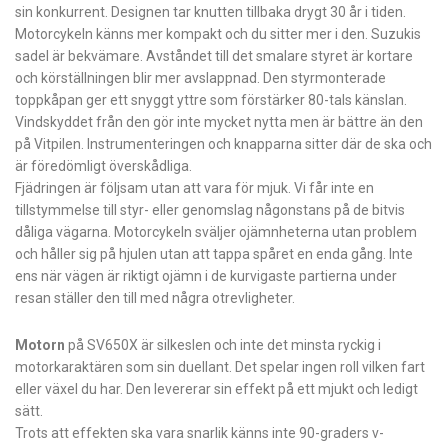
sin konkurrent. Designen tar knutten tillbaka drygt 30 år i tiden.
Motorcykeln känns mer kompakt och du sitter mer i den. Suzukis
sadel är bekvämare. Avståndet till det smalare styret är kortare
och körställningen blir mer avslappnad. Den styrmonterade
toppkåpan ger ett snyggt yttre som förstärker 80-tals känslan.
Vindskyddet från den gör inte mycket nytta men är bättre än den
på Vitpilen. Instrumenteringen och knapparna sitter där de ska och
är föredömligt överskådliga.
Fjädringen är följsam utan att vara för mjuk. Vi får inte en
tillstymmelse till styr- eller genomslag någonstans på de bitvis
dåliga vägarna. Motorcykeln sväljer ojämnheterna utan problem
och håller sig på hjulen utan att tappa spåret en enda gång. Inte
ens när vägen är riktigt ojämn i de kurvigaste partierna under
resan ställer den till med några otrevligheter.
Motorn
på SV650X är silkeslen och inte det minsta ryckig i
motorkaraktären som sin duellant. Det spelar ingen roll vilken fart
eller växel du har. Den levererar sin effekt på ett mjukt och ledigt
sätt.
Trots att effekten ska vara snarlik känns inte 90-graders v-