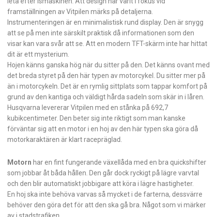
leta efter ismaskinen. Att design har varit i fokus vid
framställningen av Vitpilen märks på detaljerna.
Instrumenteringen är en minimalistisk rund display. Den är snygg
att se på men inte särskilt praktisk då informationen som den
visar kan vara svår att se. Att en modern TFT-skärm inte har hittat
dit är ett mysterium.
Hojen känns ganska hög när du sitter på den. Det känns ovant med
det breda styret på den här typen av motorcykel. Du sitter mer på
än i motorcykeln. Det är en rymlig sittplats som tappar komfort på
grund av den kantiga och väldigt hårda sadeln som skär in i låren.
Husqvarna levererar Vitpilen med en stånka på 692,7
kubikcentimeter. Den beter sig inte riktigt som man kanske
förväntar sig att en motor i en hoj av den här typen ska göra då
motorkaraktären är klart racepräglad.
Motorn
har en fint fungerande växellåda med en bra quickshifter
som jobbar åt båda hållen. Den går dock ryckigt på lägre varvtal
och den blir automatiskt jobbigare att köra i lägre hastigheter.
En hoj ska inte behöva varvas så mycket i de farterna, dessvärre
behöver den göra det för att den ska gå bra. Något som vi märker
av i stadstrafiken.