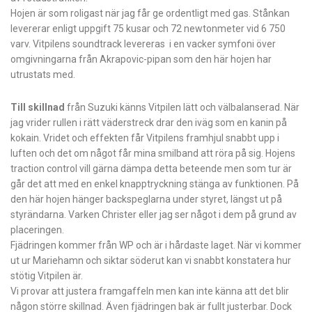
Hojen är som roligast när jag får ge ordentligt med gas. Stånkan
levererar enligt uppgift 75 kusar och 72 newtonmeter vid 6 750
varv. Vitpilens soundtrack levereras i en vacker symfoni över
omgivningarna från Akrapovic-pipan som den här hojen har
utrustats med.
Till skillnad
från Suzuki känns Vitpilen lätt och välbalanserad. När
jag vrider rullen i rätt väderstreck drar den iväg som en kanin på
kokain. Vridet och effekten får Vitpilens framhjul snabbt upp i
luften och det om något får mina smilband att röra på sig. Hojens
traction control vill gärna dämpa detta beteende men som tur är
går det att med en enkel knapptryckning stänga av funktionen. På
den här hojen hänger backspeglarna under styret, längst ut på
styrändarna. Varken Christer eller jag ser något i dem på grund av
placeringen.
Fjädringen kommer från WP och är i hårdaste laget. När vi kommer
ut ur Mariehamn och siktar söderut kan vi snabbt konstatera hur
stötig Vitpilen är.
Vi provar att justera framgaffeln men kan inte känna att det blir
någon större skillnad. Även fjädringen bak är fullt justerbar. Dock