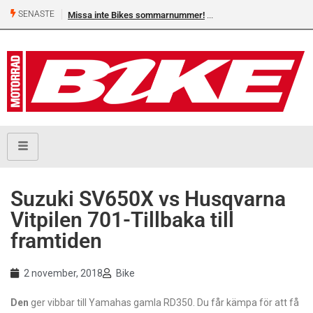
SENASTE
Missa inte Bikes sommarnummer!
Shelby Turner, klar för GGN
Suzuki SV650X vs Husqvarna
Vitpilen 701-Tillbaka till
framtiden
2 november, 2018
Bike
D
en
ger vibbar till Yamahas gamla RD350. Du får kämpa för att få