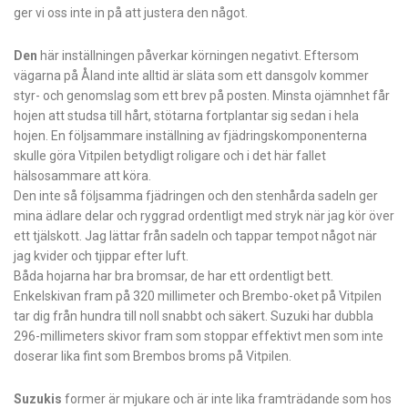
ger vi oss inte in på att justera den något.
Den
här inställningen påverkar körningen negativt. Eftersom
vägarna på Åland inte alltid är släta som ett dansgolv kommer
styr- och genomslag som ett brev på posten. Minsta ojämnhet får
hojen att studsa till hårt, stötarna fortplantar sig sedan i hela
hojen. En följsammare inställning av fjädringskomponenterna
skulle göra Vitpilen betydligt roligare och i det här fallet
hälsosammare att köra.
Den inte så följsamma fjädringen och den stenhårda sadeln ger
mina ädlare delar och ryggrad ordentligt med stryk när jag kör över
ett tjälskott. Jag lättar från sadeln och tappar tempot något när
jag kvider och tjippar efter luft.
Båda hojarna har bra bromsar, de har ett ordentligt bett.
Enkelskivan fram på 320 millimeter och Brembo-oket på Vitpilen
tar dig från hundra till noll snabbt och säkert. Suzuki har dubbla
296-millimeters skivor fram som stoppar effektivt men som inte
doserar lika fint som Brembos broms på Vitpilen.
Suzukis
former är mjukare och är inte lika framträdande som hos