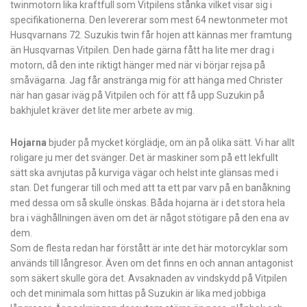
twinmotorn lika kraftfull som Vitpilens stånka vilket visar sig i
specifikationerna. Den levererar som mest 64 newtonmeter mot
Husqvarnans 72. Suzukis twin får hojen att kännas mer framtung
än Husqvarnas Vitpilen. Den hade gärna fått ha lite mer drag i
motorn, då den inte riktigt hänger med när vi börjar rejsa på
småvägarna. Jag får anstränga mig för att hänga med Christer
när han gasar iväg på Vitpilen och för att få upp Suzukin på
bakhjulet kräver det lite mer arbete av mig.
Hojarna
bjuder på mycket körglädje, om än på olika sätt. Vi har allt
roligare ju mer det svänger. Det är maskiner som på ett lekfullt
sätt ska avnjutas på kurviga vägar och helst inte glänsas med i
stan. Det fungerar till och med att ta ett par varv på en banåkning
med dessa om så skulle önskas. Båda hojarna är i det stora hela
bra i väghållningen även om det är något stötigare på den ena av
dem.
Som de flesta redan har förstått är inte det här motorcyklar som
används till långresor. Även om det finns en och annan antagonist
som säkert skulle göra det. Avsaknaden av vindskydd på Vitpilen
och det minimala som hittas på Suzukin är lika med jobbiga