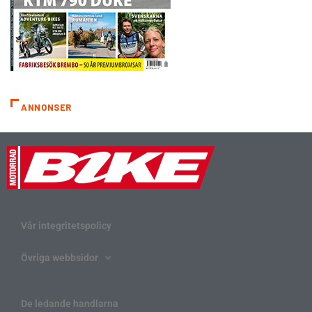
ANNONSER
Vår integritetspolicy
Övriga webbsidor
De ledande handlarna