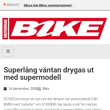
SENASTE
Missa inte Bikes sommarnummer!
Superlång väntan drygas ut
med supermodell
16 december, 2008
Bike
[2730] Det börjar bli rutin att det dimper ner pressutskick från
BMW med ”nyheter” om S1000RR, här bjuds vi på ”en nästan
ouppnålig exotisk maskin, mycket lik supermodellen som sitter i