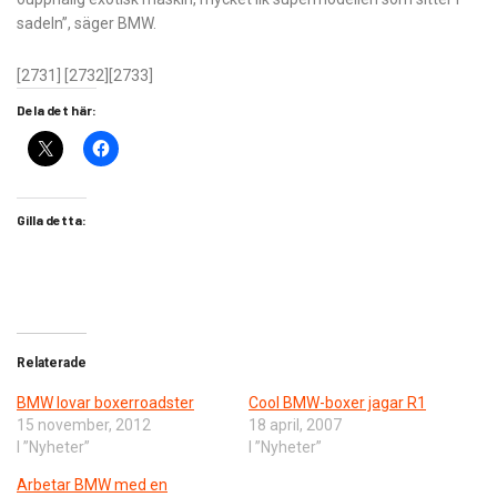
sadeln”, säger BMW.
[2731] [2732][2733]
Dela det här:
Gilla detta:
Relaterade
BMW lovar boxerroadster
Cool BMW-boxer jagar R1
15 november, 2012
18 april, 2007
I ”Nyheter”
I ”Nyheter”
Arbetar BMW med en